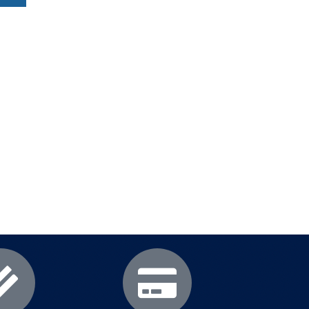
еми
.