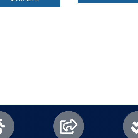
лезни съвети - Често срещани пробл
Посетете страницата с полезни съвети за да научите повече
Щракнете тук