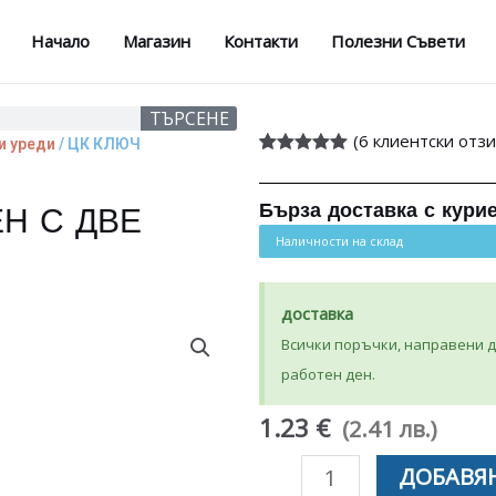
Начало
Магазин
Контакти
Полезни Съвети
ТЪРСЕНЕ
(
6
клиентски отзи
и уреди
/ ЦК КЛЮЧ
Оценен
6
5.00
от 5,
базирано на
Бърза доставка с кури
Н С ДВЕ
потребителски
оценки
Наличности на склад
доставка
Всички поръчки, направени до
работен ден.
1.23 €
(2.41 лв.)
количество
ДОБАВЯН