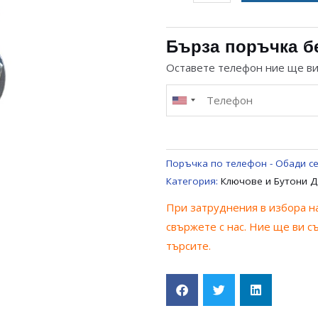
за
ЦК
КЛЮЧ
Бърза поръчка б
ДВУПОЛЮСЕН
Оставете телефон ние ще в
С
ДВЕ
ПОЛОЖЕНИЯ
2А
Поръчка по телефон - Обади се
Категория:
Ключове и Бутони Д
При затруднения в избора на
свържете с нас. Ние ще ви с
търсите.