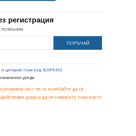
ез регистрация
и позвъним
ПОРЪЧАЙ
 и цитирай този код:
820PE402
омакински уреди
 резервна част не се колебайте да се
ъдействаме дори и да не намирате това което