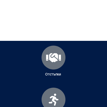
Посетете страницата с полезни съвети за да
научите повече.
Щракнете тук
Отстъпки