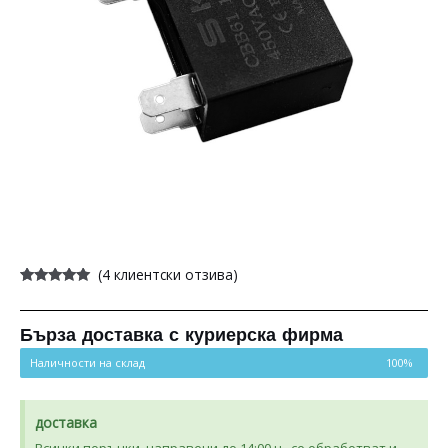
(
4
клиентски отзива)
Оценен
4
5.00
от 5,
базирано на
потребителски
Бърза доставка с куриерска фирма
оценки
Наличности на склад
100%
доставка