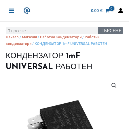
Skip
MAIN
to
0.00
€
MENU
content
ТЪРСЕНЕ
Search
Начало
/
Магазин
/
Работни Кондензатори
/
Работни
кондензатори
/ КОНДЕНЗАТОР 1mF UNIVERSAL РАБОТЕН
КОНДЕНЗАТОР 1mF
UNIVERSAL РАБОТЕН