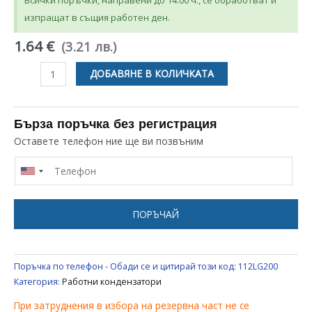
Всички поръчки, направени до 14:00 ч., се обработват и
изпращат в същия работен ден.
1.64 €
(3.21 лв.)
количество
ДОБАВЯНЕ В КОЛИЧКАТА
за
КОНДЕНЗАТОР
1mF
Бърза поръчка без регистрация
UNIVERSAL
Оставете телефон ние ще ви позвъним
РАБОТЕН
ПОРЪЧАЙ
Поръчка по телефон - Обади се и цитирай този код:
112LG200
Категория:
Работни кондензатори
При затруднения в избора на резервна част не се