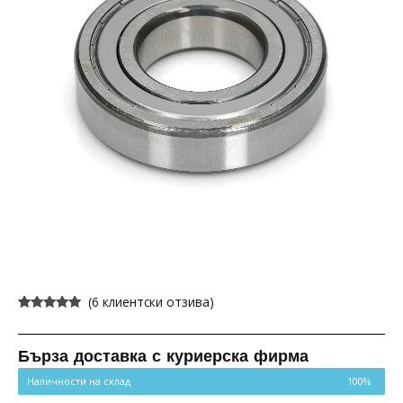
(
6
клиентски отзива)
Оценен
6
5.00
от 5,
базирано на
потребителски
Бърза доставка с куриерска фирма
оценки
Наличности на склад
100%