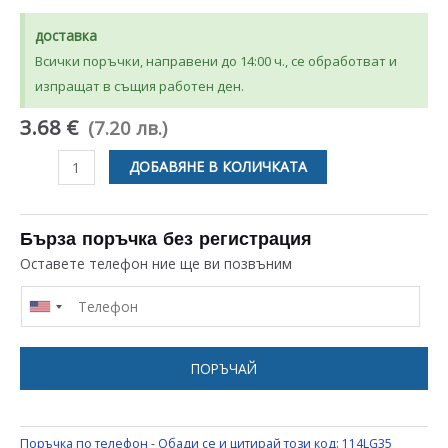
доставка
Всички поръчки, направени до 14:00 ч., се обработват и
изпращат в същия работен ден.
3.68 €
(7.20 лв.)
количество
ДОБАВЯНЕ В КОЛИЧКАТА
за
ЛАГЕР
6200
Бърза поръчка без регистрация
10x30x9MM
Оставете телефон ние ще ви позвъним
SKF
ЗА
ДОМАКИНСКИ
ЕЛЕКТРОУРЕДИ
ПОРЪЧАЙ
UNIVERSAL
Поръчка по телефон - Обади се и цитирай този код:
114LG35