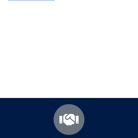
Полезни съвети - Често
срещани проблеми
Посетете страницата с полезни съвети за да
научите повече.
Щракнете тук