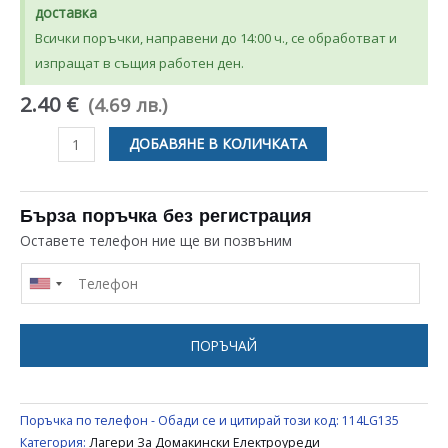
доставка
Всички поръчки, направени до 14:00 ч., се обработват и
изпращат в същия работен ден.
2.40 €
(4.69 лв.)
количество
ДОБАВЯНЕ В КОЛИЧКАТА
за
ЛАГЕР
624
Бърза поръчка без регистрация
4x13x5MM
Оставете телефон ние ще ви позвъним
ЗА
ДОМАКИНСКИ
ЕЛЕКТРОУРЕДИ
UNIVERSAL
ПОРЪЧАЙ
Поръчка по телефон - Обади се и цитирай този код:
114LG135
Категория:
Лагери За Домакински Електроуреди