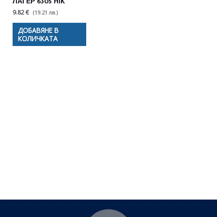
ЛАГЕР 6305 HIK
9.82 €
(19.21 лв.)
ДОБАВЯНЕ В
КОЛИЧКАТА
Полезни съвети - Често
срещани проблеми
Посетете страницата с полезни съвети за да
научите повече.
Щракнете тук