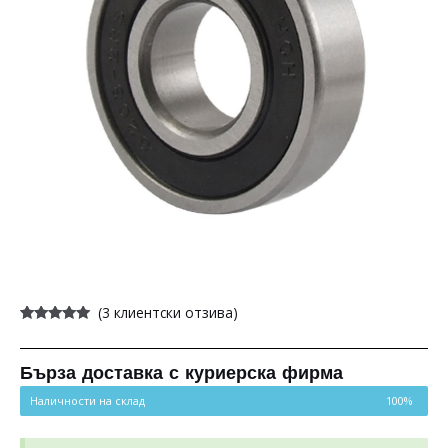
(
3
клиентски отзива)
Оценен
3
5.00
от 5,
базирано на
потребителски
Бърза доставка с куриерска фирма
оценки
Наличности на склад
100%