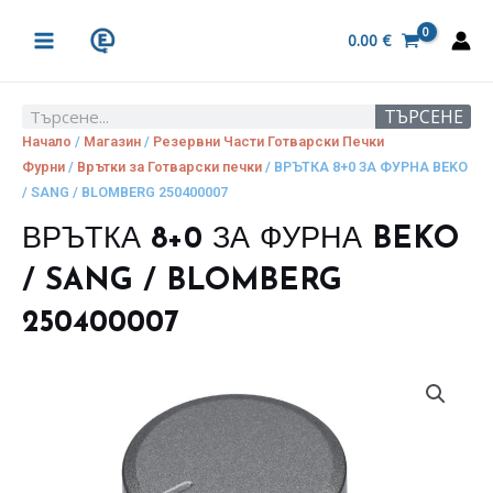
Skip
MAIN
to
0.00
€
MENU
content
ТЪРСЕНЕ
Search
Начало
/
Магазин
/
Резервни Части Готварски Печки
Фурни
/
Врътки за Готварски печки
/ ВРЪТКА 8+0 ЗА ФУРНА BEKO
/ SANG / BLOMBERG 250400007
ВРЪТКА 8+0 ЗА ФУРНА BEKO
/ SANG / BLOMBERG
250400007