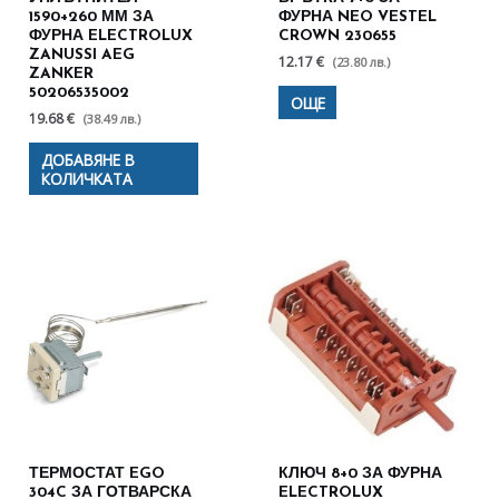
1590+260 ММ ЗА
ФУРНА NEO VESTEL
ФУРНА ELECTROLUX
CROWN 230655
ZANUSSI AEG
12.17 €
(23.80 лв.)
ZANKER
50206535002
ОЩЕ
19.68 €
(38.49 лв.)
ДОБАВЯНЕ В
КОЛИЧКАТА
ТЕРМОСТАТ EGO
КЛЮЧ 8+0 ЗА ФУРНА
304C ЗА ГОТВАРСКА
ELECTROLUX