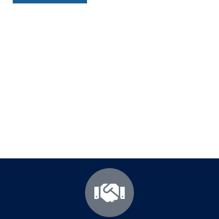
Полезни съвети - Често
срещани проблеми
Посетете страницата с полезни съвети за да
научите повече.
Щракнете тук