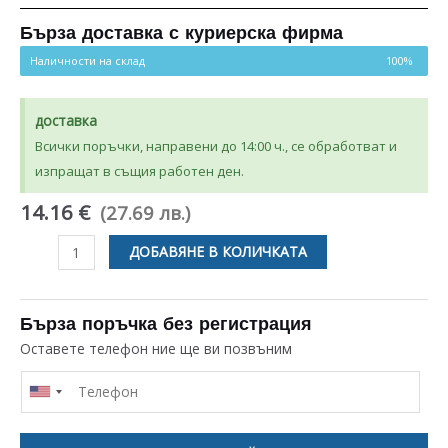
Бърза доставка с куриерска фирма
Наличности на склад
100%
доставка
Всички поръчки, направени до 14:00 ч., се обработват и
изпращат в същия работен ден.
14.16 €
(27.69 лв.)
количество
ДОБАВЯНЕ В КОЛИЧКАТА
за
ВРЪТКА
8+0
Бърза поръчка без регистрация
ЗА
Оставете телефон ние ще ви позвъним
ФУРНА
BEKO
/
SANG