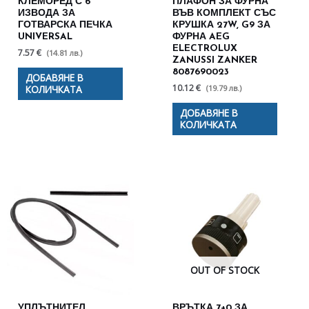
КЛЕМОРЕД С 6
ПЛАФОН ЗА ФУРНА
ИЗВОДА ЗА
ВЪВ КОМПЛЕКТ СЪС
ГОТВАРСКА ПЕЧКА
КРУШКА 27W, G9 ЗА
UNIVERSAL
ФУРНА AEG
ELECTROLUX
7.57 €
(14.81 лв.)
ZANUSSI ZANKER
8087690023
ДОБАВЯНЕ В
10.12 €
(19.79 лв.)
КОЛИЧКАТА
ДОБАВЯНЕ В
КОЛИЧКАТА
OUT OF STOCK
УПЛЪТНИТЕЛ
ВРЪТКА 7+0 ЗА