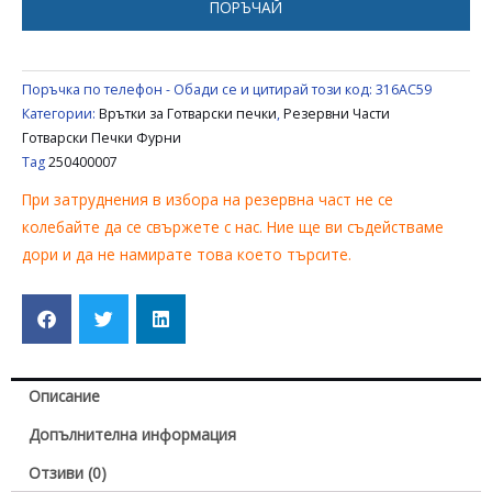
ПОРЪЧАЙ
/
BLOMBERG
250400007
Поръчка по телефон - Обади се и цитирай този код:
316AC59
Категории:
Врътки за Готварски печки
,
Резервни Части
Готварски Печки Фурни
Tag
250400007
При затруднения в избора на резервна част не се
колебайте да се свържете с нас. Ние ще ви съдействаме
дори и да не намирате това което търсите.
Описание
Допълнителна информация
Отзиви (0)