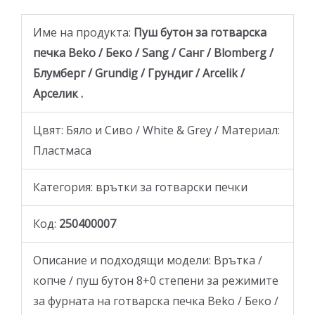
Име на продукта:
Пуш бутон
за готварска
печка Beko / Беко / Sang / Санг / Blomberg /
Блумберг / Grundig / Грундиг / Arcelik /
Арселик .
Цвят: Бяло и Сиво / White & Grey / Материал:
Пластмаса
Категория: врътки за готварски печки
Код:
250400007
Описание и подходящи модели: Врътка /
копче / пуш бутон 8+0 степени за режимите
за фурната на готварска печка Beko / Беко /