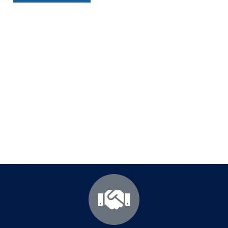
Полезни съвети - Често
срещани проблеми
Посетете страницата с полезни съвети за да
научите повече.
Щракнете тук