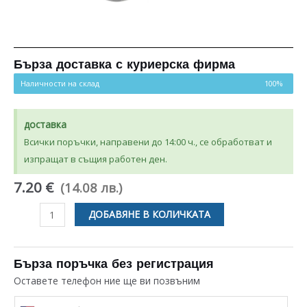
Бърза доставка с куриерска фирма
Наличности на склад
100%
доставка
Всички поръчки, направени до 14:00 ч., се обработват и
изпращат в същия работен ден.
7.20 €
(14.08 лв.)
количество
ДОБАВЯНЕ В КОЛИЧКАТА
за
ПЛАСТМАСОВ
ДЪРЖАЧ
Бърза поръчка без регистрация
ЗА
Оставете телефон ние ще ви позвъним
ВРЪТКА