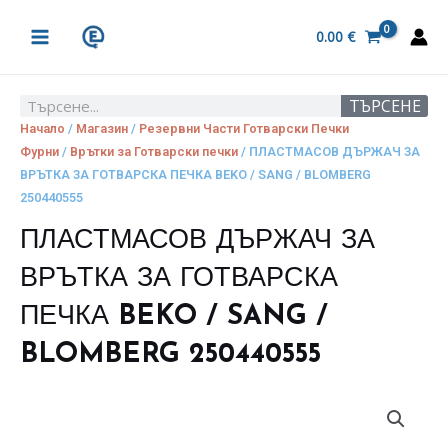
Skip
MAIN
to
0.00
€
MENU
content
ТЪРСЕНЕ
Search
Начало
/
Магазин
/
Резервни Части Готварски Печки
Фурни
/
Врътки за Готварски печки
/ ПЛАСТМАСОВ ДЪРЖАЧ ЗА
ВРЪТКА ЗА ГОТВАРСКА ПЕЧКА BEKO / SANG / BLOMBERG
250440555
ПЛАСТМАСОВ ДЪРЖАЧ ЗА
ВРЪТКА ЗА ГОТВАРСКА
ПЕЧКА BEKO / SANG /
BLOMBERG 250440555