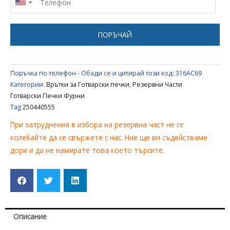
ЗА
ГОТВАРСКА
ПЕЧКА
ПОРЪЧАЙ
BEKO
/
SANG
Поръчка по телефон - Обади се и цитирай този код:
316AC69
/
Категории:
Врътки за Готварски печки
,
Резервни Части
BLOMBERG
Готварски Печки Фурни
Tag
250440555
250440555
При затруднения в избора на резервна част не се
колебайте да се свържете с нас. Ние ще ви съдействаме
дори и да не намирате това което търсите.
Описание