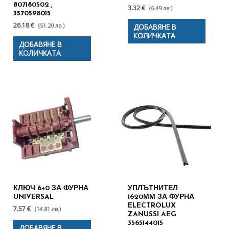
807180502 ,
3.32 €
(6.49 лв.)
3570598015
26.18 €
(51.20 лв.)
ДОБАВЯНЕ В
КОЛИЧКАТА
ДОБАВЯНЕ В
КОЛИЧКАТА
КЛЮЧ 6+0 ЗА ФУРНА
УПЛЪТНИТЕЛ
UNIVERSAL
1620ММ ЗА ФУРНА
ELECTROLUX
7.57 €
(14.81 лв.)
ZANUSSI AEG
3565144015
ДОБАВЯНЕ В