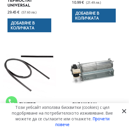
ТЕРМОСТАТ
10.99 €
(21.49 лв.)
UNIVERSAL
29.45 €
(57.60 лв.)
ДОБАВЯНЕ В
КОЛИЧКАТА
ДОБАВЯНЕ В
КОЛИЧКАТА
УПЛЪТНИТЕЛ
ОХЛАЖДАЩ
Този уебсайт използва бисквитки (cookies) с цел
1590+260 ММ ЗА
ВЕНТИЛАТОР С
подобряване на потребителското изживяване. Вие
ФУРНА ELECTROLUX
ЛЯВА ТУРБИНА ЗА
можете да се съгласите или откажете.
Прочети
ZANUSSI AEG
ВЕНТИЛАТОР ЗА
повече
ZANKER
ФУРНА UNIVERSAL
50206535002