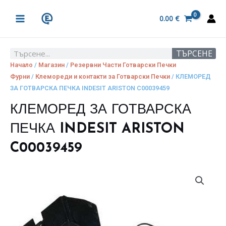
Skip
MAIN
to
0.00
€
MENU
content
ТЪРСЕНЕ
Search
Начало
/
Магазин
/
Резервни Части Готварски Печки
Фурни
/
Клемореди и контакти за Готварски Печки
/ КЛЕМОРЕД
ЗА ГОТВАРСКА ПЕЧКА INDESIT ARISTON C00039459
КЛЕМОРЕД ЗА ГОТВАРСКА
ПЕЧКА INDESIT ARISTON
C00039459