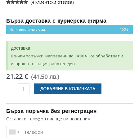
(
4
клиентски отзива)
Оценен
4
5.00
от 5,
базирано на
потребителски
Бърза доставка с куриерска фирма
оценки
Наличности на склад
100%
доставка
Всички поръчки, направени до 14:00 ч., се обработват и
изпращат в същия работен ден.
21.22 €
(41.50 лв.)
количество
ДОБАВЯНЕ В КОЛИЧКАТА
за
КЛЕМОРЕД
ЗА
Бърза поръчка без регистрация
ГОТВАРСКА
Оставете телефон ние ще ви позвъним
ПЕЧКА
INDESIT