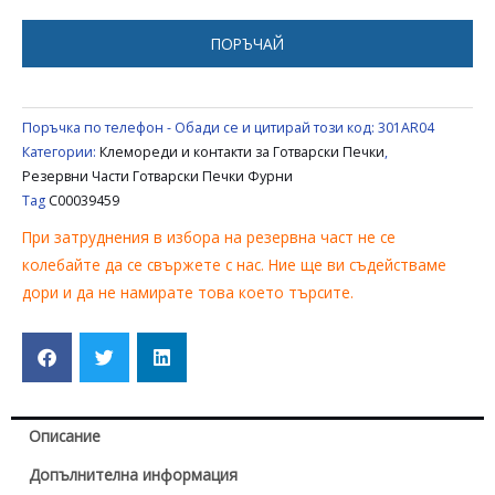
ARISTON
C00039459
ПОРЪЧАЙ
Поръчка по телефон - Обади се и цитирай този код:
301AR04
Категории:
Клемореди и контакти за Готварски Печки
,
Резервни Части Готварски Печки Фурни
Tag
C00039459
При затруднения в избора на резервна част не се
колебайте да се свържете с нас. Ние ще ви съдействаме
дори и да не намирате това което търсите.
Описание
Допълнителна информация