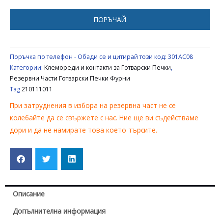
ЗА
ФУРНА
ПОРЪЧАЙ
BEKO
SANG
BLOMBERG
Поръчка по телефон - Обади се и цитирай този код:
301AC08
210111011
Категории:
Клемореди и контакти за Готварски Печки
,
Резервни Части Готварски Печки Фурни
Tag
210111011
При затруднения в избора на резервна част не се
колебайте да се свържете с нас. Ние ще ви съдействаме
дори и да не намирате това което търсите.
Описание
Допълнителна информация