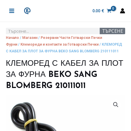
Skip
MAIN
to
0.00
€
MENU
content
ТЪРСЕНЕ
Search
Начало
/
Магазин
/
Резервни Части Готварски Печки
Фурни
/
Клемореди и контакти за Готварски Печки
/ КЛЕМОРЕД
С КАБЕЛ ЗА ПЛОТ ЗА ФУРНА BEKO SANG BLOMBERG 210111011
КЛЕМОРЕД С КАБЕЛ ЗА ПЛОТ
ЗА ФУРНА BEKO SANG
BLOMBERG 210111011