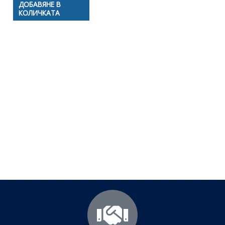
ДОБАВЯНЕ В
КОЛИЧКАТА
Полезни съвети - Често
срещани проблеми
Посетете страницата с полезни съвети за да
научите повече.
Щракнете тук