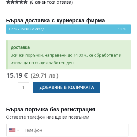
(
8
клиентски отзива)
Оценен
8
4.88
от 5,
базирано
на
Бърза доставка с куриерска фирма
потребителски
оценки
Наличности на склад
100%
доставка
Всички поръчки, направени до 14:00 ч., се обработват и
изпращат в същия работен ден.
15.19 €
(29.71 лв.)
количество
ДОБАВЯНЕ В КОЛИЧКАТА
за
КЛЕМОРЕД
С
Бърза поръчка без регистрация
КАБЕЛ
Оставете телефон ние ще ви позвъним
ЗА
ПЛОТ