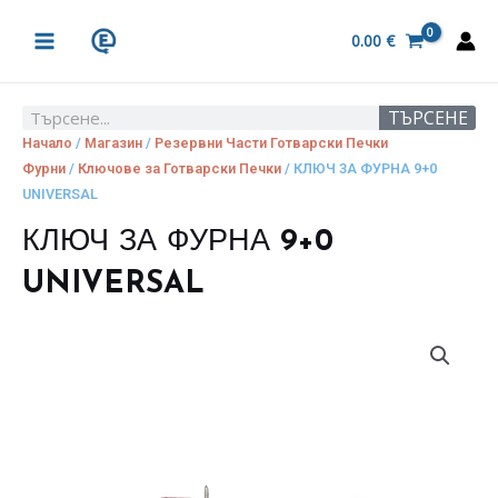
Skip
MAIN
to
0.00
€
MENU
content
ТЪРСЕНЕ
Search
Начало
/
Магазин
/
Резервни Части Готварски Печки
Фурни
/
Ключове за Готварски Печки
/ КЛЮЧ ЗА ФУРНА 9+0
UNIVERSAL
КЛЮЧ ЗА ФУРНА 9+0
UNIVERSAL