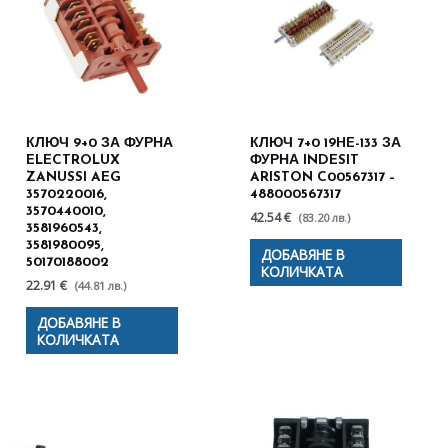
КЛЮЧ 9+0 ЗА ФУРНА
КЛЮЧ 7+0 19HE-133 ЗА
ELECTROLUX
ФУРНА INDESIT
ZANUSSI AEG
ARISTON C00567317 –
3570220016,
488000567317
3570440010,
42.54 €
(83.20 лв.)
3581960543,
3581980095,
ДОБАВЯНЕ В
50170188002
КОЛИЧКАТА
22.91 €
(44.81 лв.)
ДОБАВЯНЕ В
КОЛИЧКАТА