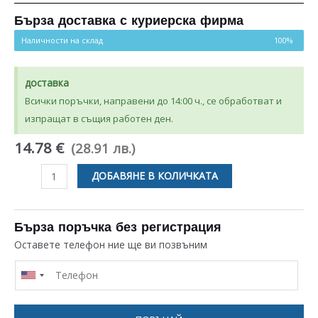
4.89
от 5,
базирано
на
Бърза доставка с куриерска фирма
потребителски
оценки
Наличности на склад
100%
доставка
Всички поръчки, направени до 14:00 ч., се обработват и
изпращат в същия работен ден.
14.78 €
(28.91 лв.)
количество
ДОБАВЯНЕ В КОЛИЧКАТА
за
КЛЮЧ
ЗА
Бърза поръчка без регистрация
ФУРНА
Оставете телефон ние ще ви позвъним
9+0
UNIVERSAL