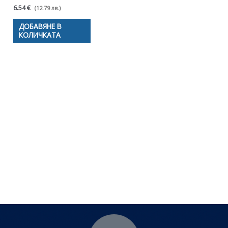
6.54 €
(12.79 лв.)
ДОБАВЯНЕ В
КОЛИЧКАТА
Полезни съвети - Често
срещани проблеми
Посетете страницата с полезни съвети за да
научите повече.
Щракнете тук