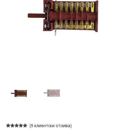
(
9
клиентски отзива)
Оценен
9