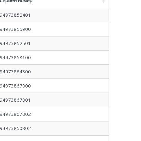
Сериен номер
94973852401
94973855900
94973852501
94973858100
94973864300
94973867000
94973867001
94973867002
94973850802