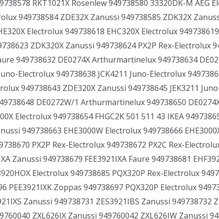
9738578 RKT1021X Rosenlew 949738580 33320DK-M AEG Ele
ctrolux 949738584 ZDE32X Zanussi 949738585 ZDK32X Zanus
320X Electrolux 949738618 EHC320X Electrolux 94973861
738623 ZDK320X Zanussi 949738624 PX2P Rex-Electrolux 9
aure 949738632 DE0274X Arthurmartinelux 949738634 DE02
uno-Electrolux 949738638 JCK4211 Juno-Electrolux 94973
rolux 949738643 ZDE320X Zanussi 949738645 JEK3211 Juno-
949738648 DE0272W/1 Arthurmartinelux 949738650 DE0274X
00X Electrolux 949738654 FHGC2K 501 511 43 IKEA 949738
nussi 949738663 EHE3000W Electrolux 949738666 EHE3000X
9738670 PX2P Rex-Electrolux 949738672 PX2C Rex-Electrol
XA Zanussi 949738679 FEE3921IXA Faure 949738681 EHF392
20HOX Electrolux 949738685 PQX320P Rex-Electrolux 9497
6 PEE3921IXK Zoppas 949738697 PQX320P Electrolux 94973
21IXS Zanussi 949738731 ZES3921IBS Zanussi 949738732 
9760040 ZXL626IX Zanussi 949760042 ZXL626IW Zanussi 9