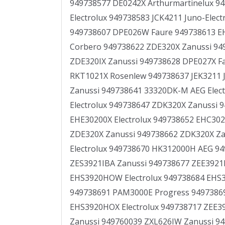
949738577 DE0242X Arthurmartinelux 94
Electrolux 949738583 JCK4211 Juno-Ele
949738607 DPE026W Faure 949738613 EHE
Corbero 949738622 ZDE320X Zanussi 949
ZDE320IX Zanussi 949738628 DPE027X F
RKT1021X Rosenlew 949738637 JEK3211 J
Zanussi 949738641 33320DK-M AEG Elect
Electrolux 949738647 ZDK320X Zanussi 
EHE30200X Electrolux 949738652 EHC302
ZDE320X Zanussi 949738662 ZDK320X Za
Electrolux 949738670 HK312000H AEG 94
ZES3921IBA Zanussi 949738677 ZEE3921I
EHS3920HOW Electrolux 949738684 EHS39
949738691 PAM3000E Progress 94973869
EHS3920HOX Electrolux 949738717 ZEE39
Zanussi 949760039 ZXL626IW Zanussi 94