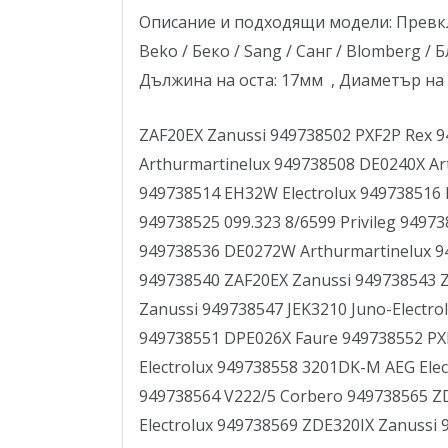
Описание и подходящи модели: Превклю
Beko / Беко / Sang / Санг / Blomberg / 
Дължина на оста: 17мм , Диаметър на о
ZAF20EX Zanussi 949738502 PXF2P Rex 
Arthurmartinelux 949738508 DE0240X A
949738514 EH32W Electrolux 949738516
949738525 099.323 8/6599 Privileg 9497
949738536 DE0272W Arthurmartinelux 
949738540 ZAF20EX Zanussi 949738543 
Zanussi 949738547 JEK3210 Juno-Electr
949738551 DPE026X Faure 949738552 PXF
Electrolux 949738558 3201DK-M AEG Ele
949738564 V222/5 Corbero 949738565 ZD
Electrolux 949738569 ZDE320IX Zanussi