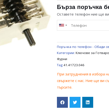
КЛЮЧ
Бърза поръчка б
6+0
Оставете телефон ние ще в
ЗА
ГОТВАРСКА
ПЕЧКА
BEKO
163925007
Поръчка по телефон - Обади се
,
Категории:
Ключове за Готварс
41.41723.046
Фурни
Tag
41.41723.046
При затруднения в избора на
свържете с нас. Ние ще ви с
търсите.