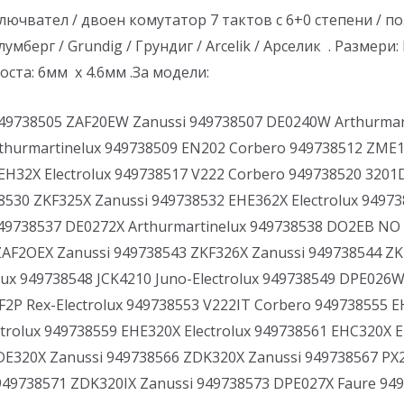
чвател / двоен комутатор 7 тактов с 6+0 степени / по
Блумберг / Grundig / Грундиг / Arcelik / Арселик . Размери
ста: 6мм x 4.6мм .За модели:
949738505 ZAF20EW Zanussi 949738507 DE0240W Arthurma
rthurmartinelux 949738509 EN202 Corbero 949738512 ZME1
 EH32X Electrolux 949738517 V222 Corbero 949738520 32
38530 ZKF325X Zanussi 949738532 EHE362X Electrolux 9497
949738537 DE0272X Arthurmartinelux 949738538 DO2EB 
ZAF2OEX Zanussi 949738543 ZKF326X Zanussi 949738544 ZK
olux 949738548 JCK4210 Juno-Electrolux 949738549 DPE026
2P Rex-Electrolux 949738553 V222IT Corbero 949738555 E
ctrolux 949738559 EHE320X Electrolux 949738561 EHC320X E
E320X Zanussi 949738566 ZDK320X Zanussi 949738567 PX2P
 949738571 ZDK320IX Zanussi 949738573 DPE027X Faure 94