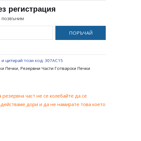
ез регистрация
и позвъним
ПОРЪЧАЙ
 и цитирай този код:
307AC15
ки Печки
,
Резервни Части Готварски Печки
 резервна част не се колебайте да се
ъдействаме дори и да не намирате това което