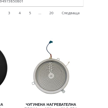
94973850801
3
4
5
…
20
Следваща
ЧА
ЧУГУНЕНА НАГРЕВАТЕЛНА