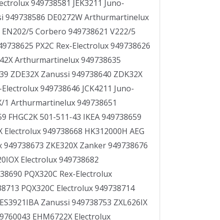
ctrolux 949738581 JEK3211 Juno-
si 949738586 DE0272W Arthurmartinelux
9 EN202/5 Corbero 949738621 V222/5
49738625 PX2C Rex-Electrolux 949738626
42X Arthurmartinelux 949738635
8639 ZDE32X Zanussi 949738640 ZDK32X
Electrolux 949738646 JCK4211 Juno-
/1 Arthurmartinelux 949738651
659 FHGC2K 501-511-43 IKEA 949738659
 Electrolux 949738668 HK312000H AEG
ux 949738673 ZKE320X Zanker 949738676
0IOX Electrolux 949738682
38690 PQX320C Rex-Electrolux
8713 PQX320C Electrolux 949738714
ZES3921IBA Zanussi 949738753 ZXL626IX
49760043 EHM6722X Electrolux