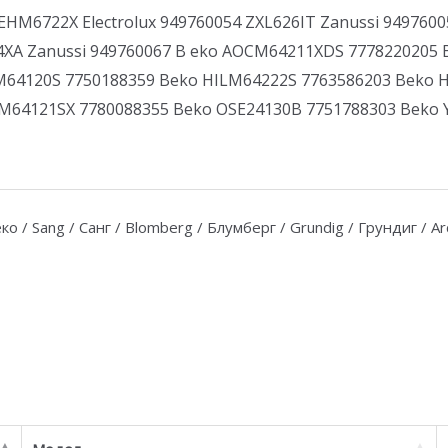
EHM6722X Electrolux 949760054 ZXL626IT Zanussi 9497600
4XA Zanussi 949760067 B eko AOCM64211XDS 7778220205 
M64120S 7750188359 Beko HILM64222S 7763586203 Beko 
ZM64121SX 7780088355 Beko OSE24130B 7751788303 Beko
ко / Sang / Санг / Blomberg / Блумберг / Grundig / Грундиг / Arc