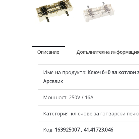
Описание
Допълнителна информаци
Име на продукта:
Ключ 6+0 за котлон за
Арселик
Мощност: 250V / 16A
Категория: ключове за готварски печк
Код:
163925007 , 41.41723.046