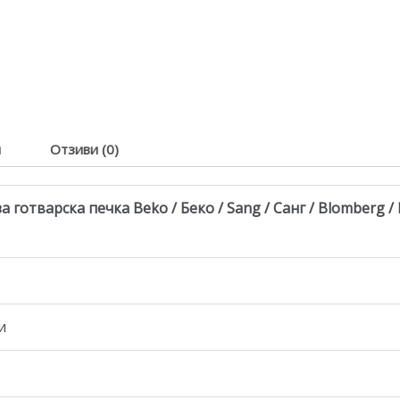
я
Отзиви (0)
 готварска печка Beko / Беко / Sang / Санг / Blomberg / Б
и