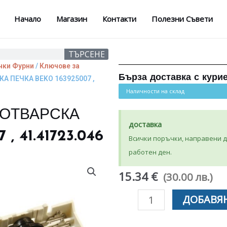
Начало
Магазин
Контакти
Полезни Съвети
ТЪРСЕНЕ
чки Фурни
/
Ключове за
Бърза доставка с кури
А ПЕЧКА BEKO 163925007 ,
Наличности на склад
ГОТВАРСКА
доставка
, 41.41723.046
Всички поръчки, направени до
работен ден.
15.34 €
(30.00 лв.)
количество
ДОБАВЯН
за
ДВОЕН