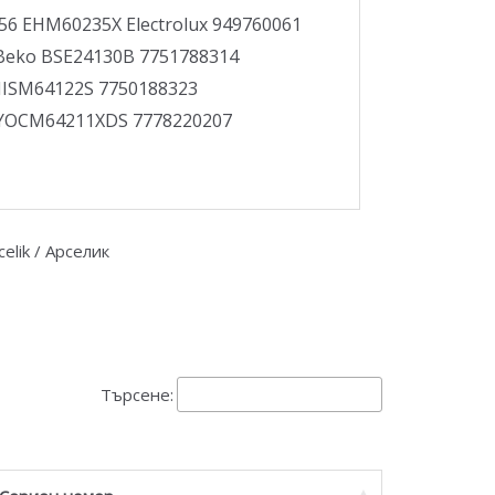
56 EHM60235X Electrolux 949760061
Beko BSE24130B 7751788314
HISM64122S 7750188323
 YOCM64211XDS 7778220207
elik / Арселик
Търсене: