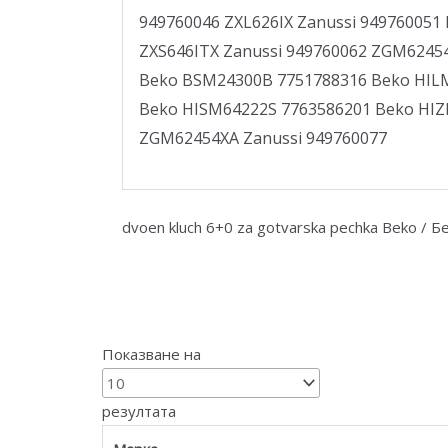
949760046 ZXL626IX Zanussi 949760051 
ZXS646ITX Zanussi 949760062 ZGM6245
Beko BSM24300B 7751788316 Beko HIL
Beko HISM64222S 7763586201 Beko HI
ZGM62454XA Zanussi 949760077
dvoen kluch 6+0 za gotvarska pechka Beko / Бе
Показване на
резултата