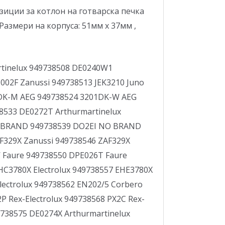
зиции за котлон на готварска печка
: Размери на корпуса: 51мм x 37мм ,
rtinelux 949738508 DE0240W1
002F Zanussi 949738513 JEK3210 Juno
01DK-M AEG 949738524 3201DK-W AEG
38533 DE0272T Arthurmartinelux
NO BRAND 949738539 DO2EI NO BRAND
F329X Zanussi 949738546 ZAF329X
W Faure 949738550 DPE026T Faure
HC3780X Electrolux 949738557 EHE3780X
lectrolux 949738562 EN202/5 Corbero
 Rex-Electrolux 949738568 PX2C Rex-
9738575 DE0274X Arthurmartinelux