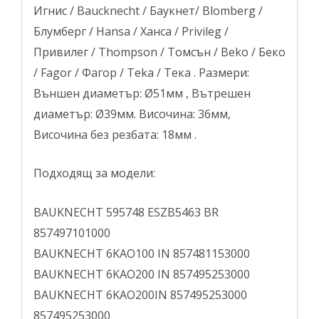
Игнис / Baucknecht / Баукнет/ Blomberg /
Блумберг / Hansa / Ханса / Privileg /
Привилег / Thompson / Томсън / Beko / Беко
/ Fagor / Фагор / Teka / Тека . Размери:
Външен диаметър: Ø51мм , Вътрешен
диаметър: Ø39мм. Височина: 36мм,
Височина без резбата: 18мм .
Подходящ за модели:
BAUKNECHT 595748 ESZB5463 BR
857497101000
BAUKNECHT 6KAO100 IN 857481153000
BAUKNECHT 6KAO200 IN 857495253000
BAUKNECHT 6KAO200IN 857495253000
857495253000