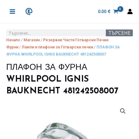
Skip
MAIN
to
0.00
€
MENU
content
ТЪРСЕНЕ
Search
Начало
/
Магазин
/
Резервни Части Готварски Печки
Фурни
/
Лампи и плафони за Готварски печки
/ ПЛАФОН ЗА
ФУРНА WHIRLPOOL IGNIS BAUKNECHT 481242508007
ПЛАФОН ЗА ФУРНА
WHIRLPOOL IGNIS
BAUKNECHT 481242508007