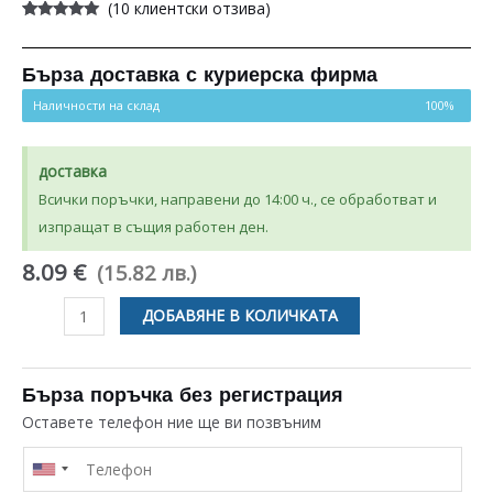
(
10
клиентски отзива)
Оценен
10
4.90
от 5,
базирано
на
Бърза доставка с куриерска фирма
потребителски
оценки
Наличности на склад
100%
доставка
Всички поръчки, направени до 14:00 ч., се обработват и
изпращат в същия работен ден.
8.09 €
(15.82 лв.)
количество
ДОБАВЯНЕ В КОЛИЧКАТА
за
ПЛАФОН
ЗА
Бърза поръчка без регистрация
ФУРНА
Оставете телефон ние ще ви позвъним
WHIRLPOOL
IGNIS