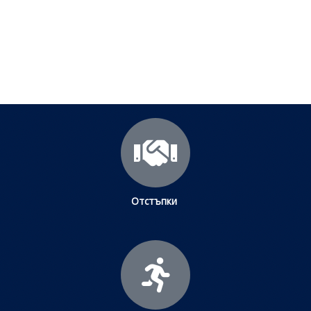
научите повече.
Щракнете тук
Отстъпки