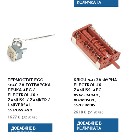
КОЛИЧКАТА
ТЕРМОСТАТ EGO
КЛЮЧ 8+0 ЗА ФУРНА
304C ЗА ГОТВАРСКА
ELECTROLUX
ПЕЧКА AEG /
ZANUSSI AEG
ELECTROLUX /
8268524040 ,
ZANUSSI / ZANKER /
807180502 ,
UNIVERSAL
3570598015
55.17062.420
26.18 €
(51.20 лв.)
16.77 €
(32.80 лв.)
ДОБАВЯНЕ В
ДОБАВЯНЕ В
КОЛИЧКАТА