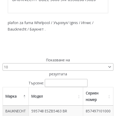
plafon za furna Whirlpool / Уърллул/ Iginis / Игнис /
Baucknecht / Баукнет .
Показване на
резултата
Търсене:
Сериен
Марка
Модел
номер
BAUKNECHT
595748 ESZB5463 BR
857497101000