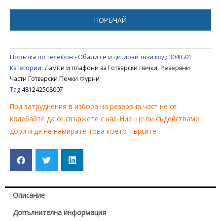
BAUKNECHT
481242508007
ПОРЪЧАЙ
Поръчка по телефон - Обади се и цитирай този код:
304IG01
Категории:
Лампи и плафони за Готварски печки
,
Резервни
Части Готварски Печки Фурни
Tag
481242508007
При затруднения в избора на резервна част не се
колебайте да се свържете с нас. Ние ще ви съдействаме
дори и да не намирате това което търсите.
Описание
Допълнителна информация