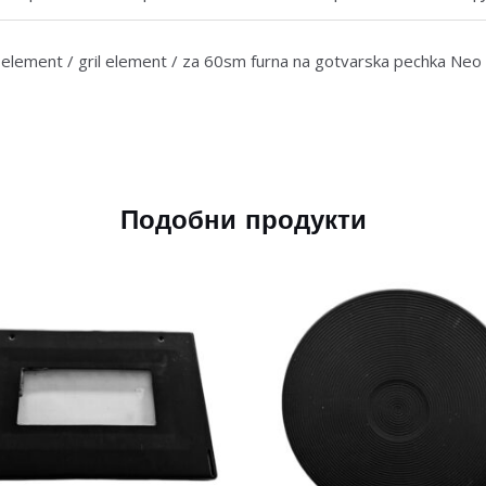
lement / gril element / za 60sm furna na gotvarska pechka Neo
Подобни продукти