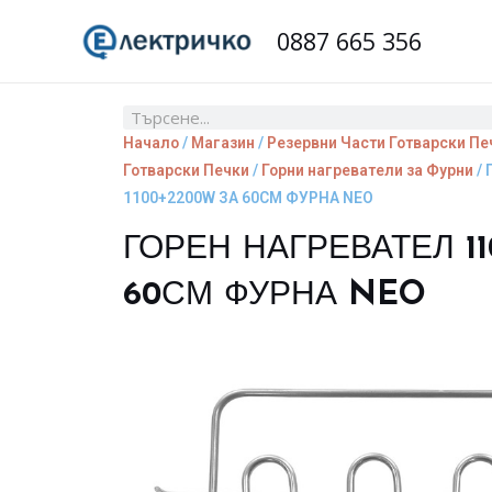
Skip
0887 665 356
to
content
Search
Начало
/
Магазин
/
Резервни Части Готварски Пе
Готварски Печки
/
Горни нагреватели за Фурни
/ 
1100+2200W ЗА 60СМ ФУРНА NEO
ГОРЕН НАГРЕВАТЕЛ 1
60СМ ФУРНА NEO