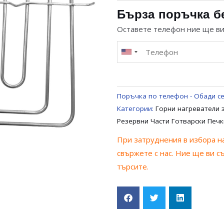
НАГРЕВАТЕЛ
Бърза поръчка б
1100+2200W
Оставете телефон ние ще в
ЗА
60СМ
ФУРНА
NEO
Поръчка по телефон - Обади се
Категории:
Горни нагреватели 
Резервни Части Готварски Печ
При затруднения в избора на
свържете с нас. Ние ще ви с
търсите.