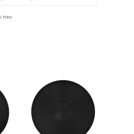
 / Нео