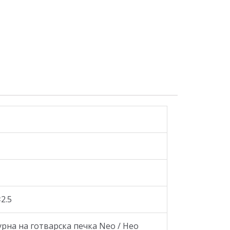
2.5
рна на готварска печка Neo / Нео