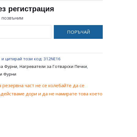
ез регистрация
и позвъним
ПОРЪЧАЙ
 и цитирай този код:
312NE16
за Фурни
,
Нагреватели за Готварски Печки
,
ки Фурни
 резервна част не се колебайте да се
ъдействаме дори и да не намирате това което