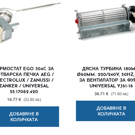
РМОСТАТ EGO 304C ЗА
ДЯСНА ТУРБИНА 180M
ТВАРСКА ПЕЧКА AEG /
Ø60MM. 220/240V, 50HZ,
ECTROLUX / ZANUSSI /
ЗА ВЕНТИЛАТОР ЗА ФУ
ZANKER / UNIVERSAL
UNIVERSAL YJ61-16
55.17062.420
36.71 €
(71.80 лв.)
16.77 €
(32.80 лв.)
ДОБАВЯНЕ В
ДОБАВЯНЕ В
КОЛИЧКАТА
КОЛИЧКАТА