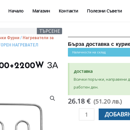
Начало
Магазин
Контакти
Полезни Съвети
ТЪРСЕНЕ
чки Фурни
/
Нагреватели за
Бърза доставка с кури
ГОРЕН НАГРЕВАТЕЛ
Наличности на склад
100+2200W ЗА
доставка
Всички поръчки, направени до
работен ден.
26.18 €
(51.20 лв.)
количество
ДОБАВЯН
за
ГОРЕН