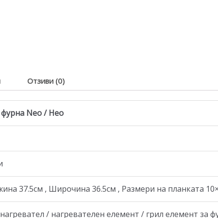
я
Отзиви (0)
 фурна Neo / Нео
и
на 37.5см , Широчина 36.5см , Размери на планката 10×
агревател / нагревателен елемент / грил елемент за фу