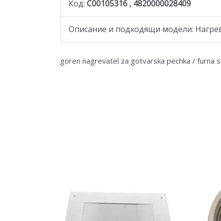
Код:
C00105316 , 4820000028409
Описание и подходящи модели: Нагреват
goren nagrevatel za gotvarska pechka / furna s 