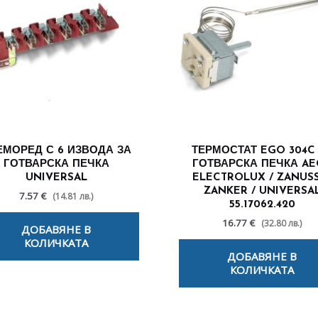
ЕМОРЕД С 6 ИЗВОДА ЗА
ТЕРМОСТАТ EGO 304C
ГОТВАРСКА ПЕЧКА
ГОТВАРСКА ПЕЧКА AE
UNIVERSAL
ELECTROLUX / ZANUSS
ZANKER / UNIVERSA
7.57 €
(14.81 лв.)
55.17062.420
16.77 €
(32.80 лв.)
ДОБАВЯНЕ В
КОЛИЧКАТА
ДОБАВЯНЕ В
КОЛИЧКАТА