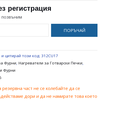
ез регистрация
и позвъним
ПОРЪЧАЙ
 и цитирай този код:
312CU17
за Фурни
,
Нагреватели за Готварски Печки
,
ки Фурни
6
 резервна част не се колебайте да се
ъдействаме дори и да не намирате това което