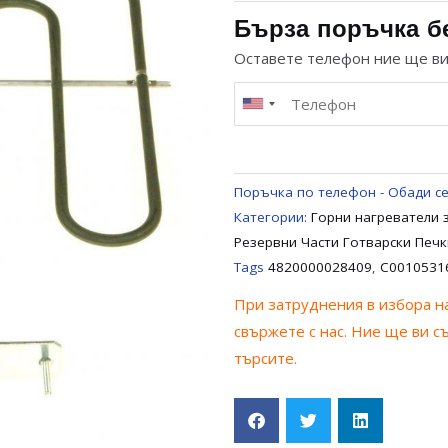
НАГРЕВАТЕЛ
Бърза поръчка б
ЗА
Оставете телефон ние ще в
ГОТВАРСКА
ПЕЧКА
/
ФУРНА
С
Поръчка по телефон - Обади се
ГРИЛ
Категории:
Горни нагреватели 
INDESIT
Резервни Части Готварски Печ
ARISTON
Tags
4820000028409
,
C0010531
C00105316
При затруднения в избора на
,
свържете с нас. Ние ще ви с
4820000028409
търсите.