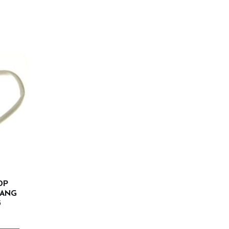
ОР
SANG
3