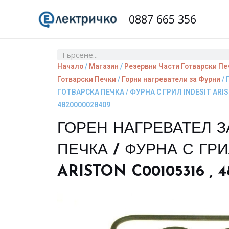
Skip
0887 665 356
to
content
Search
Начало
/
Магазин
/
Резервни Части Готварски Пе
Готварски Печки
/
Горни нагреватели за Фурни
/ 
ГОТВАРСКА ПЕЧКА / ФУРНА С ГРИЛ INDESIT ARIS
4820000028409
ГОРЕН НАГРЕВАТЕЛ З
ПЕЧКА / ФУРНА С ГРИ
ARISTON C00105316 , 