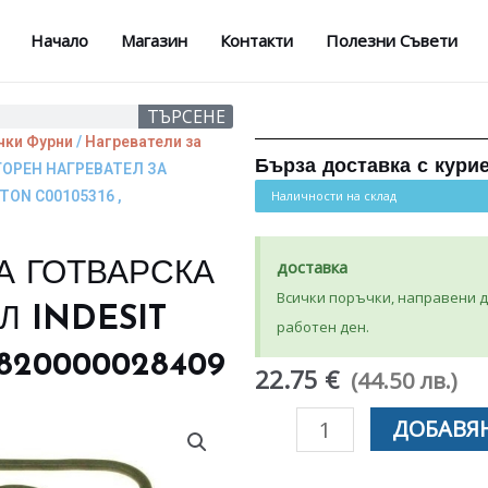
Начало
Магазин
Контакти
Полезни Съвети
ТЪРСЕНЕ
чки Фурни
/
Нагреватели за
Бърза доставка с кури
ГОРЕН НАГРЕВАТЕЛ ЗА
TON C00105316 ,
Наличности на склад
доставка
А ГОТВАРСКА
Всички поръчки, направени до
Л INDESIT
работен ден.
4820000028409
22.75 €
(44.50 лв.)
количество
ДОБАВЯН
за
ГОРЕН