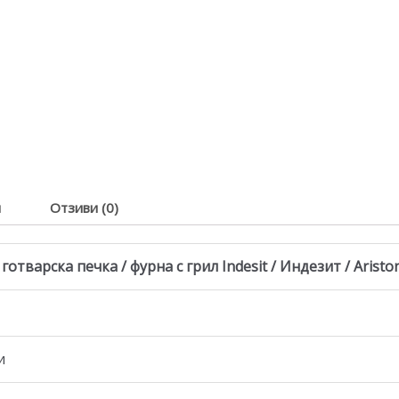
я
Отзиви (0)
отварска печка / фурна с грил Indesit / Индезит / Aristo
и