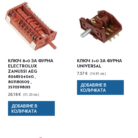
КЛЮЧ 8+0 ЗА ФУРНА
КЛЮЧ 3+0 ЗА ФУРНА
ELECTROLUX
UNIVERSAL
ZANUSSI AEG
7.57 €
(14.81 лв.)
8268524040 ,
807180502 ,
ДОБАВЯНЕ В
3570598015
КОЛИЧКАТА
26.18 €
(51.20 лв.)
ДОБАВЯНЕ В
КОЛИЧКАТА