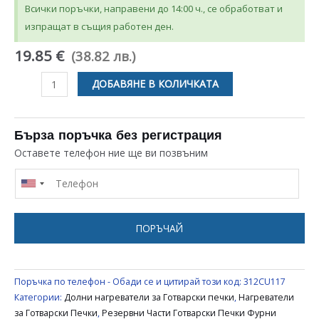
Всички поръчки, направени до 14:00 ч., се обработват и
изпращат в същия работен ден.
19.85 €
(38.82 лв.)
количество
ДОБАВЯНЕ В КОЛИЧКАТА
за
ДОЛЕН
НАГРЕВАТЕЛ
Бърза поръчка без регистрация
1300W
Оставете телефон ние ще ви позвъним
ЗА
ФУРНА
UNIVERSAL
ПОРЪЧАЙ
Поръчка по телефон - Обади се и цитирай този код:
312CU117
Категории:
Долни нагреватели за Готварски печки
,
Нагреватели
за Готварски Печки
,
Резервни Части Готварски Печки Фурни