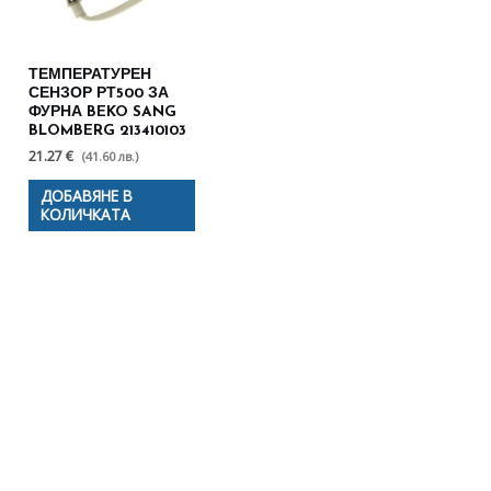
ТЕМПЕРАТУРЕН
СЕНЗОР РТ500 ЗА
ФУРНА BEKO SANG
BLOMBERG 213410103
21.27 €
(41.60 лв.)
ДОБАВЯНЕ В
КОЛИЧКАТА
Полезни съвети - Често
срещани проблеми
Посетете страницата с полезни съвети за да
научите повече.
Щракнете тук