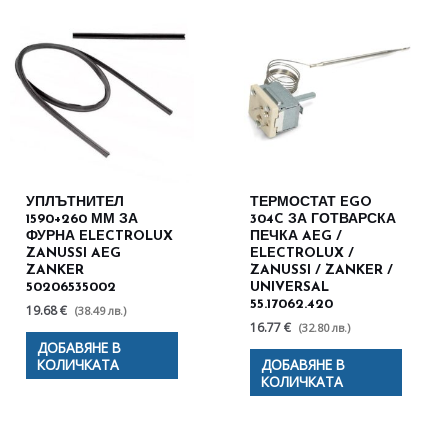
УПЛЪТНИТЕЛ
ТЕРМОСТАТ EGO
1590+260 ММ ЗА
304C ЗА ГОТВАРСКА
ФУРНА ELECTROLUX
ПЕЧКА AEG /
ZANUSSI AEG
ELECTROLUX /
ZANKER
ZANUSSI / ZANKER /
50206535002
UNIVERSAL
55.17062.420
19.68 €
(38.49 лв.)
16.77 €
(32.80 лв.)
ДОБАВЯНЕ В
КОЛИЧКАТА
ДОБАВЯНЕ В
КОЛИЧКАТА