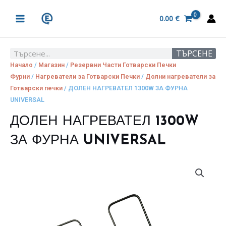
Skip
MAIN
to
0.00
€
MENU
content
ТЪРСЕНЕ
Search
Начало
/
Магазин
/
Резервни Части Готварски Печки
Фурни
/
Нагреватели за Готварски Печки
/
Долни нагреватели за
Готварски печки
/ ДОЛЕН НАГРЕВАТЕЛ 1300W ЗА ФУРНА
UNIVERSAL
ДОЛЕН НАГРЕВАТЕЛ 1300W
ЗА ФУРНА UNIVERSAL