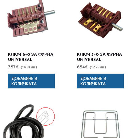
КЛЮЧ 6+0 ЗА ФУРНА
КЛЮЧ 3+0 ЗА ФУРНА
UNIVERSAL
UNIVERSAL
7.57 €
6.54 €
(14.81 лв.)
(12.79 лв.)
ДОБАВЯНЕ В
ДОБАВЯНЕ В
КОЛИЧКАТА
КОЛИЧКАТА