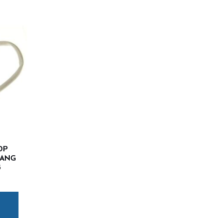
ОР
SANG
3