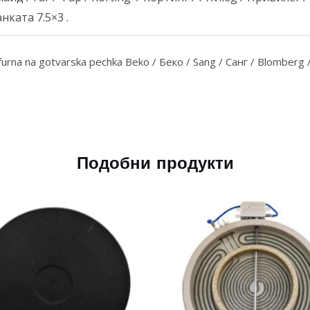
нката 7.5×3 .
 furna na gotvarska pechka Beko / Беко / Sang / Санг / Blomberg
Подобни продукти