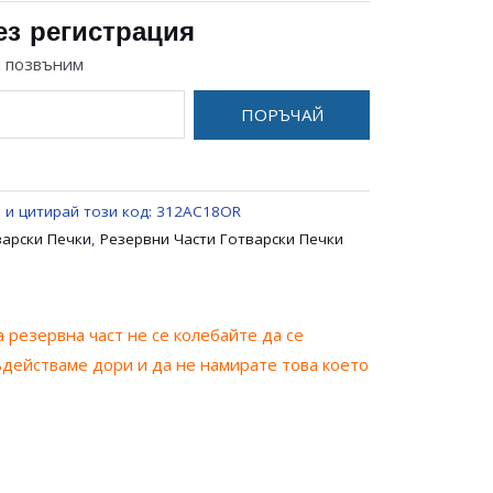
ез регистрация
и позвъним
ПОРЪЧАЙ
 и цитирай този код:
312AC18OR
варски Печки
,
Резервни Части Готварски Печки
 резервна част не се колебайте да се
ъдействаме дори и да не намирате това което