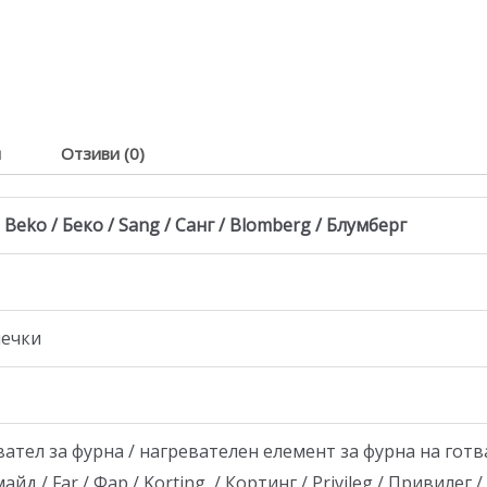
я
Отзиви (0)
Beko / Беко / Sang / Санг / Blomberg / Блумберг
печки
ел за фурна / нагревателен елемент за фурна на готварс
айд / Far / Фар / Korting / Кортинг / Privileg / Привилег