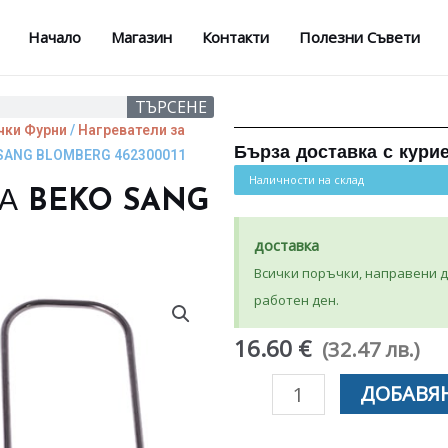
Начало
Магазин
Контакти
Полезни Съвети
ТЪРСЕНЕ
чки Фурни
/
Нагреватели за
Бърза доставка с кури
SANG BLOMBERG 462300011
Наличности на склад
НА BEKO SANG
доставка
Всички поръчки, направени до
работен ден.
16.60 €
(32.47 лв.)
количество
ДОБАВЯН
за
НАГРЕВАТЕЛ