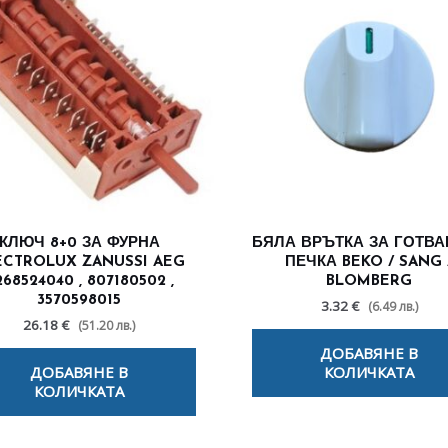
КЛЮЧ 8+0 ЗА ФУРНА
БЯЛА ВРЪТКА ЗА ГОТВА
ECTROLUX ZANUSSI AEG
ПЕЧКА BEKO / SANG 
268524040 , 807180502 ,
BLOMBERG
3570598015
3.32 €
(6.49 лв.)
26.18 €
(51.20 лв.)
ДОБАВЯНЕ В
ДОБАВЯНЕ В
КОЛИЧКАТА
КОЛИЧКАТА