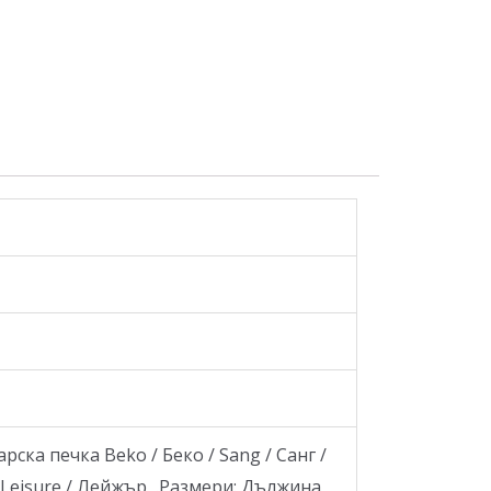
ка печка Beko / Беко / Sang / Санг /
 / Leisure / Лейжър .Размери: Дължина