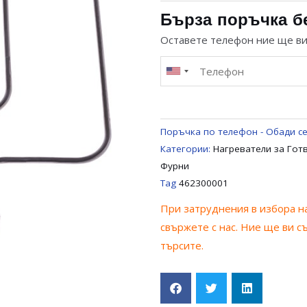
ЗА
Бърза поръчка б
ФУРНА
Оставете телефон ние ще в
BEKO
SANG
BLOMBERG
462300011
Поръчка по телефон - Обади се
Категории:
Нагреватели за Гот
Фурни
Tag
462300001
При затруднения в избора на
свържете с нас. Ние ще ви с
търсите.