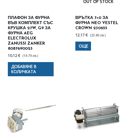
OUT OF STOCK
ПЛАФОН ЗА ФУРНА
ВРЪТКА 7+0 ЗА
ВЪВ КОМПЛЕКТ СЪС
ФУРНА NEO VESTEL
КРУШКА 27W, G9 ЗА
CROWN 230655
ФУРНА AEG
12.17 €
(23.80 лв.)
ELECTROLUX
ZANUSSI ZANKER
ОЩЕ
8087690023
10.12 €
(19.79 лв.)
ДОБАВЯНЕ В
КОЛИЧКАТА