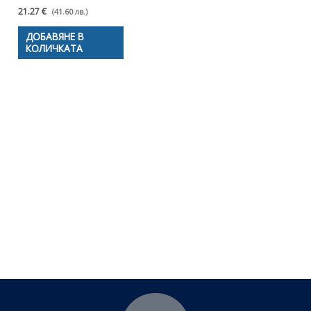
21.27 €
(41.60 лв.)
ДОБАВЯНЕ В
КОЛИЧКАТА
Полезни съвети - Често
срещани проблеми
Посетете страницата с полезни съвети за да
научите повече.
Щракнете тук