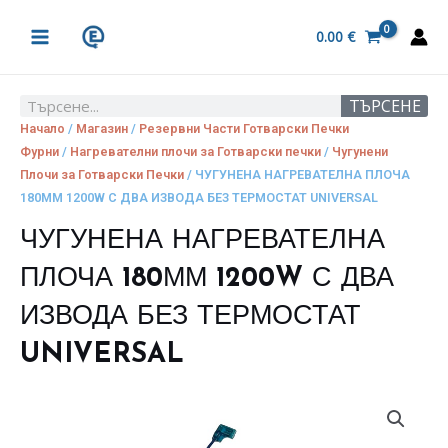
Skip
MAIN
to
0.00
€
MENU
content
ТЪРСЕНЕ
Search
Начало
/
Магазин
/
Резервни Части Готварски Печки
Фурни
/
Нагревателни плочи за Готварски печки
/
Чугунени
Плочи за Готварски Печки
/ ЧУГУНЕНА НАГРЕВАТЕЛНА ПЛОЧА
180ММ 1200W С ДВА ИЗВОДА БЕЗ ТЕРМОСТАТ UNIVERSAL
ЧУГУНЕНА НАГРЕВАТЕЛНА
ПЛОЧА 180ММ 1200W С ДВА
ИЗВОДА БЕЗ ТЕРМОСТАТ
UNIVERSAL