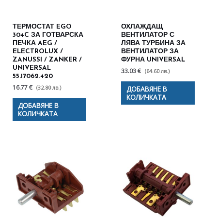
ТЕРМОСТАТ EGO
ОХЛАЖДАЩ
304C ЗА ГОТВАРСКА
ВЕНТИЛАТОР С
ПЕЧКА AEG /
ЛЯВА ТУРБИНА ЗА
ELECTROLUX /
ВЕНТИЛАТОР ЗА
ZANUSSI / ZANKER /
ФУРНА UNIVERSAL
UNIVERSAL
33.03 €
(64.60 лв.)
55.17062.420
16.77 €
(32.80 лв.)
ДОБАВЯНЕ В
КОЛИЧКАТА
ДОБАВЯНЕ В
КОЛИЧКАТА