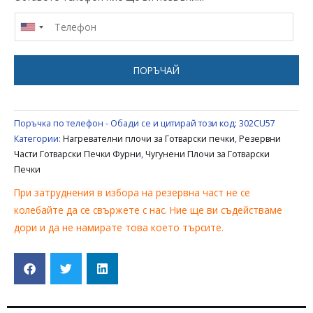
180ММ
1200W
С
ДВА
ПОРЪЧАЙ
ИЗВОДА
БЕЗ
ТЕРМОСТАТ
Поръчка по телефон - Обади се и цитирай този код:
302CU57
UNIVERSAL
Категории:
Нагревателни плочи за Готварски печки
,
Резервни
Части Готварски Печки Фурни
,
Чугунени Плочи за Готварски
Печки
При затруднения в избора на резервна част не се
колебайте да се свържете с нас. Ние ще ви съдействаме
дори и да не намирате това което търсите.