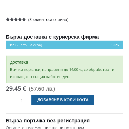
(
8
клиентски отзива)
Оценен
8
5.00
от 5,
базирано на
потребителски
Бърза доставка с куриерска фирма
оценки
Наличности на склад
100%
доставка
Всички поръчки, направени до 14:00 ч., се обработват и
изпращат в същия работен ден.
29.45 €
(57.60 лв.)
количество
ДОБАВЯНЕ В КОЛИЧКАТА
за
ЧУГУНЕНА
НАГРЕВАТЕЛНА
Бърза поръчка без регистрация
ПЛОЧА
Оставете телефон ние ще ви позвъним