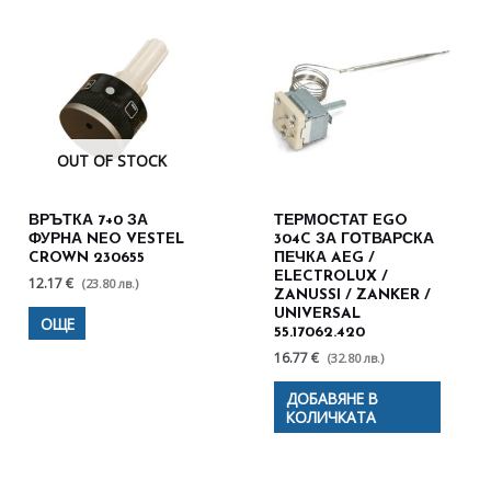
OUT OF STOCK
ВРЪТКА 7+0 ЗА
ТЕРМОСТАТ EGO
ФУРНА NEO VESTEL
304C ЗА ГОТВАРСКА
CROWN 230655
ПЕЧКА AEG /
ELECTROLUX /
12.17 €
(23.80 лв.)
ZANUSSI / ZANKER /
UNIVERSAL
ОЩЕ
55.17062.420
16.77 €
(32.80 лв.)
ДОБАВЯНЕ В
КОЛИЧКАТА