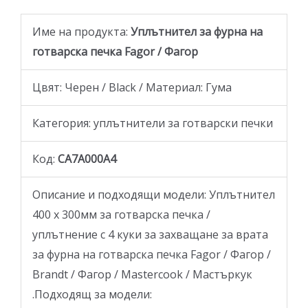
Име на продукта:
Уплътнител за фурна на
готварскa печкa Fagor / Фагор
Цвят: Черен / Black / Материал: Гума
Категория: уплътнители за готварски печки
Код:
CA7A000A4
Описание и подходящи модели: Уплътнител
400 х 300мм за готварскa печкa /
уплътнение с 4 куки за захващане за врата
за фурна на готварска печка Fagor / Фагор /
Brandt / Фагор / Mastercook / Мастъркук
.Подходящ за модели: