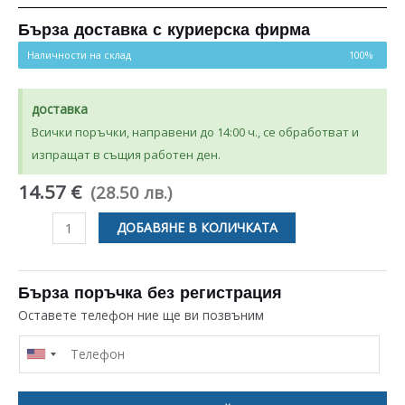
Бърза доставка с куриерска фирма
Наличности на склад
100%
доставка
Всички поръчки, направени до 14:00 ч., се обработват и
изпращат в същия работен ден.
14.57 €
(28.50 лв.)
количество
ДОБАВЯНЕ В КОЛИЧКАТА
за
УПЛЪТНИТЕЛ
400
Бърза поръчка без регистрация
х
Оставете телефон ние ще ви позвъним
300MM
ЗА
ГОТВАРСКА
ПЕЧКА