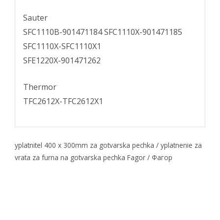
Sauter
SFC1110B-901471184 SFC1110X-901471185
SFC1110X-SFC1110X1
SFE1220X-901471262
Thermor
TFC2612X-TFC2612X1
yplatnitel 400 х 300mm za gotvarska pechka / yplatnenie za
vrata za furna na gotvarska pechka Fagor / Фагор