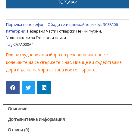
ПОРЪЧАЙ
FAGOR
CA7A000A4
Поръчка по телефон - Обади се и цитирай този код:
308FA06
Категории:
Резервни Части Готварски Печки Фурни
,
Уплътнители за Готварски печки
Tag
CA7A000A4
При затруднения в избора на резервна част не се
колебайте да се свържете с нас. Ние ще ви съдействаме
дори и да не намирате това което търсите.
Описание
Допълнителна информация
Отзиви (0)