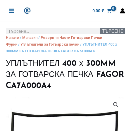
Skip
MAIN
to
0.00
€
MENU
content
ТЪРСЕНЕ
Search
Начало
/
Магазин
/
Резервни Части Готварски Печки
Фурни
/
Уплътнители за Готварски печки
/ УПЛЪТНИТЕЛ 400 х
300MM ЗА ГОТВАРСКА ПЕЧКА FAGOR CA7A000A4
УПЛЪТНИТЕЛ 400 х 300MM
ЗА ГОТВАРСКА ПЕЧКА FAGOR
CA7A000A4