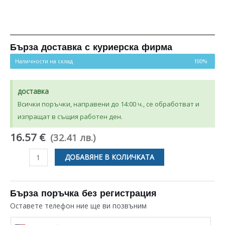
Бърза доставка с куриерска фирма
Наличности на склад
100%
доставка
Всички поръчки, направени до 14:00 ч., се обработват и
изпращат в същия работен ден.
16.57 €
(32.41 лв.)
количество
ДОБАВЯНЕ В КОЛИЧКАТА
за
УПЛЪТНИТЕЛ
410
Бърза поръчка без регистрация
x
Оставете телефон ние ще ви позвъним
300ММ