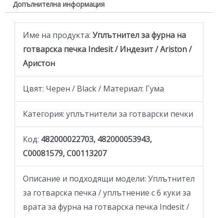
Допълнителна информация
Име на продукта:
Уплътнител за фурна на
готварскa печкa Indesit / Индезит / Ariston /
Аристон
Цвят: Черен / Black / Материал: Гума
Категория: уплътнители за готварски печки
Код:
482000022703, 482000053943,
C00081579, C00113207
Описание и подходящи модели: Уплътнител
за готварскa печкa / уплътнение с 6 куки за
врата за фурна на готварска печка Indesit /