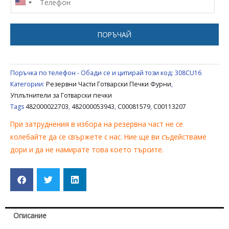
ЗА
ФУРНА
INDESIT
ПОРЪЧАЙ
ARISTON
482000022703,
482000053943,
Поръчка по телефон - Обади се и цитирай този код:
308CU16
C00081579,
Категории:
Резервни Части Готварски Печки Фурни
,
C00113207
Уплътнители за Готварски печки
Tags
482000022703
,
482000053943
,
C00081579
,
C00113207
При затруднения в избора на резервна част не се
колебайте да се свържете с нас. Ние ще ви съдействаме
дори и да не намирате това което търсите.
Описание