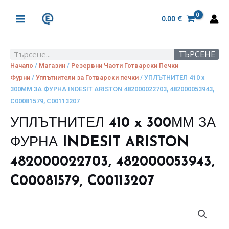
Skip
MAIN
to
0.00
€
MENU
content
ТЪРСЕНЕ
Search
Начало
/
Магазин
/
Резервни Части Готварски Печки
Фурни
/
Уплътнители за Готварски печки
/ УПЛЪТНИТЕЛ 410 x
300ММ ЗА ФУРНА INDESIT ARISTON 482000022703, 482000053943,
C00081579, C00113207
УПЛЪТНИТЕЛ 410 x 300ММ ЗА
ФУРНА INDESIT ARISTON
482000022703, 482000053943,
C00081579, C00113207