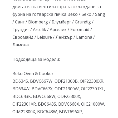
двигател на вентилатора за охлаждане за
фурна на готварска печка Beko / Беко / Sang
/ Санг / Blomberg / Блумберг / Grundig /
Грундиг / Arcelik / Арселик / Еuromaid /
Евромайд / Leisure / Лейжър / Lamona /
Ламона.
Подходяща за модели:
Beko Oven & Cooker
BD634S, BDVC667W, ODF21300B, OIF22300XR,
BD634W, BDVC667X, ODF21300W, OIF22301XL,
BDC643K, BDVC668W, ODF22300X,
OIF22301XR, BDC643S, BDVC668X, OIC21000W,
OIM22300X, BDC643W, BDVF696XP,