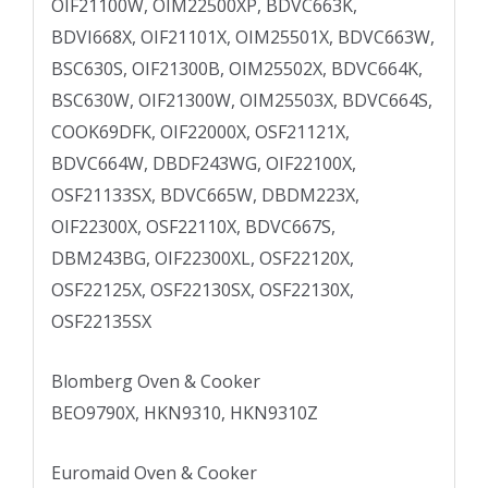
OIF21100W, OIM22500XP, BDVC663K,
BDVI668X, OIF21101X, OIM25501X, BDVC663W,
BSC630S, OIF21300B, OIM25502X, BDVC664K,
BSC630W, OIF21300W, OIM25503X, BDVC664S,
COOK69DFK, OIF22000X, OSF21121X,
BDVC664W, DBDF243WG, OIF22100X,
OSF21133SX, BDVC665W, DBDM223X,
OIF22300X, OSF22110X, BDVC667S,
DBM243BG, OIF22300XL, OSF22120X,
OSF22125X, OSF22130SX, OSF22130X,
OSF22135SX
Blomberg Oven & Cooker
BEO9790X, HKN9310, HKN9310Z
Euromaid Oven & Cooker