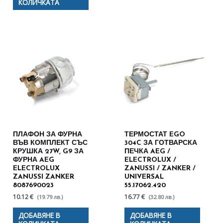
КОЛИЧКАТА
ПЛАФОН ЗА ФУРНА
ТЕРМОСТАТ EGO
ВЪВ КОМПЛЕКТ СЪС
304C ЗА ГОТВАРСКА
КРУШКА 27W, G9 ЗА
ПЕЧКА AEG /
ФУРНА AEG
ELECTROLUX /
ELECTROLUX
ZANUSSI / ZANKER /
ZANUSSI ZANKER
UNIVERSAL
8087690023
55.17062.420
10.12 €
16.77 €
(19.79 лв.)
(32.80 лв.)
ДОБАВЯНЕ В
ДОБАВЯНЕ В