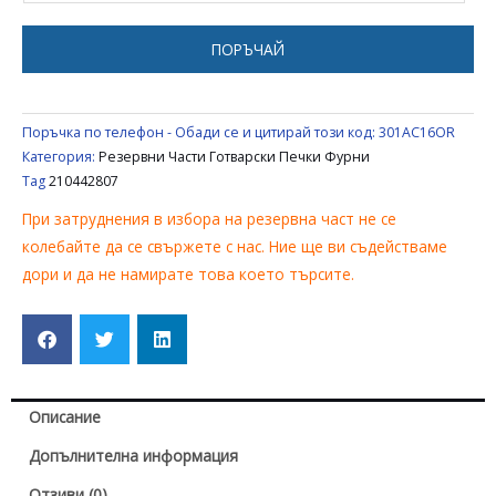
ЗА
ГОТВАРСКА
ПОРЪЧАЙ
ПЕЧКА
BEKO
/
Поръчка по телефон - Обади се и цитирай този код:
301AC16OR
SANG
Категория:
Резервни Части Готварски Печки Фурни
/
Tag
210442807
BLOMBERG
При затруднения в избора на резервна част не се
210442807
колебайте да се свържете с нас. Ние ще ви съдействаме
дори и да не намирате това което търсите.
Описание
Допълнителна информация
Отзиви (0)