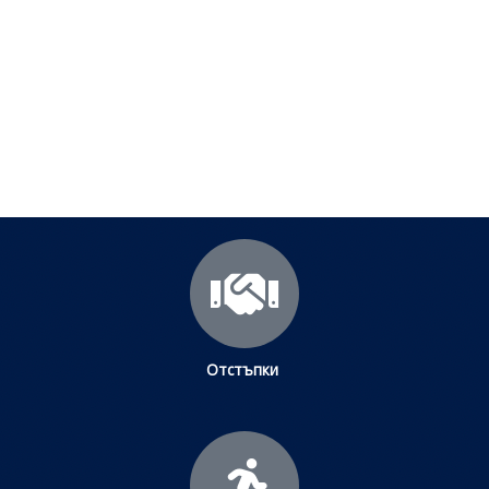
Посетете страницата с полезни съвети за да
научите повече.
Щракнете тук
Отстъпки