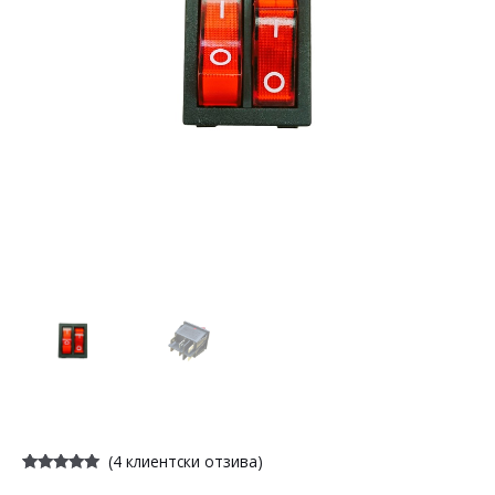
(
4
клиентски отзива)
Оценен
4