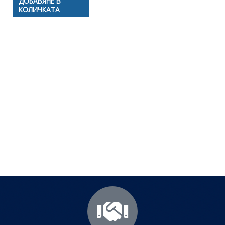
ДОБАВЯНЕ В
КОЛИЧКАТА
Полезни съвети - Често
срещани проблеми
Посетете страницата с полезни съвети за да
научите повече.
Щракнете тук