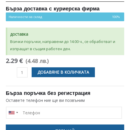
5.00
от 5,
базирано на
потребителски
Бърза доставка с куриерска фирма
оценки
Наличности на склад
100%
доставка
Всички поръчки, направени до 14:00 ч., се обработват и
изпращат в същия работен ден.
2.29 €
(4.48 лв.)
количество
ДОБАВЯНЕ В КОЛИЧКАТА
за
ЧЕРЕН
КЛЮЧ
Бърза поръчка без регистрация
ДВОЕН
Оставете телефон ние ще ви позвъним
СВЕТЕЩ
16
ЗА
ПРОТОЧЕН