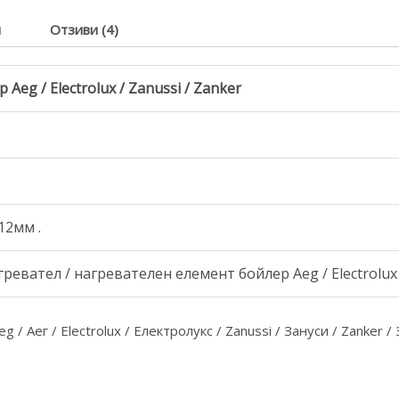
я
Отзиви (4)
Aeg / Electrolux / Zanussi / Zanker
12мм .
евател / нагревателен елемент бойлер Aeg / Electrolux /
eg / Аег / Electrolux / Електролукс / Zanussi / Зануси / Zanker /