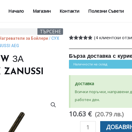
Начало
Магазин
Контакти
Полезни Съвети
ТЪРСЕНЕ
(
4
клиентски отзи
Нагреватели за Бойлери
/ СУХ
Оценен
4
USSI AEG
4.75
от 5,
базирано
Бърза доставка с кури
0W ЗА
на
потребителски
Наличности на склад
оценки
 ZANUSSI
доставка
Всички поръчки, направени до
работен ден.
10.63 €
(20.79 лв.)
количество
ДОБАВЯН