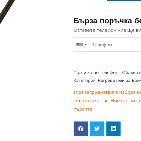
за
СУХ
НАГРЕВАТЕЛ
Бърза поръчка б
1200W
Оставете телефон ние ще в
ЗА
БОЙЛЕР
ELECTROLUX
ZANUSSI
AEG
Поръчка по телефон - Обади се
Категория:
Нагреватели за Бой
При затруднения в избора на
свържете с нас. Ние ще ви с
търсите.