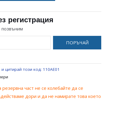
ез регистрация
и позвъним
ПОРЪЧАЙ
 и цитирай този код:
110AE01
лери
 резервна част не се колебайте да се
ъдействаме дори и да не намирате това което