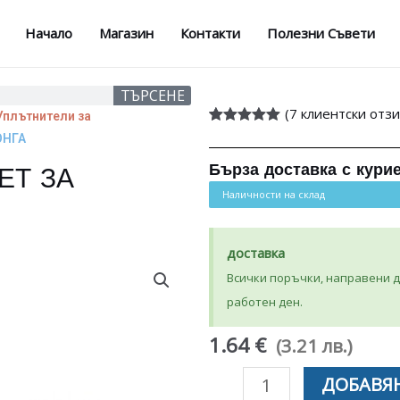
Начало
Магазин
Контакти
Полезни Съвети
ТЪРСЕНЕ
(
7
клиентски отзи
Уплътнители за
Оценен
7
5.00
ЮНГА
от 5,
базирано на
Бърза доставка с кури
ЕТ ЗА
потребителски
оценки
Наличности на склад
доставка
Всички поръчки, направени до
работен ден.
1.64 €
(3.21 лв.)
количество
ДОБАВЯН