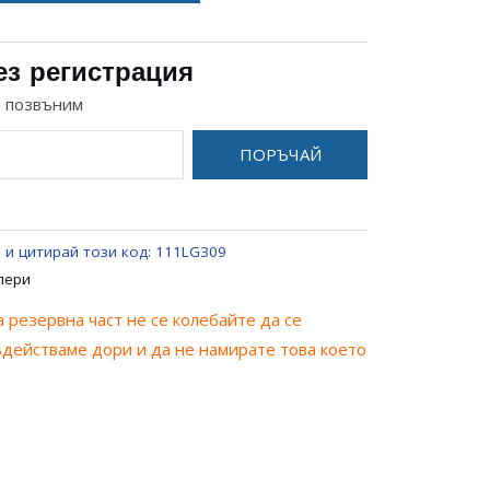
ез регистрация
и позвъним
ПОРЪЧАЙ
 и цитирай този код:
111LG309
лери
 резервна част не се колебайте да се
ъдействаме дори и да не намирате това което