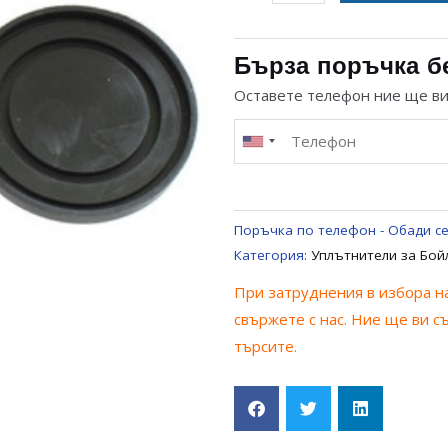
за
УПЛЪТНИТЕЛ
/
Бърза поръчка б
МАНШЕТ
Оставете телефон ние ще в
ЗА
БОЙЛЕР
ЮНГА
Поръчка по телефон - Обади се
Категория:
Уплътнители за Бой
При затруднения в избора на
свържете с нас. Ние ще ви с
търсите.