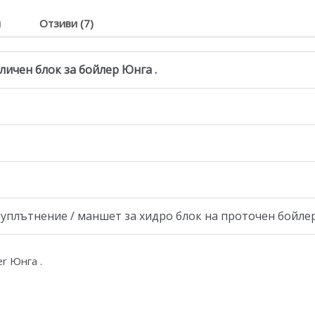
я
Отзиви (7)
ичен блок за бойлер Юнга .
уплътнение / маншет за хидро блок на проточен бойле
ler Юнга .