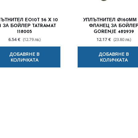
ЪТНИТЕЛ EO10T 56 X 10
УПЛЪТНИТЕЛ Ø160ММ
 ЗА БОЙЛЕР TATRAMAT
ФЛАНЕЦ ЗА БОЙЛЕ
118005
GORENJE 482939
6.54 €
12.17 €
(12.79 лв.)
(23.80 лв.)
ДОБАВЯНЕ В
ДОБАВЯНЕ В
КОЛИЧКАТА
КОЛИЧКАТА
лезни съвети - Често срещани пробл
Посетете страницата с полезни съвети за да научите повече
Щракнете тук