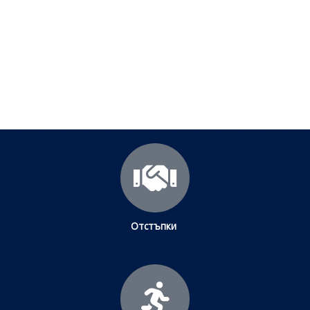
Посетете страницата с полезни съвети за да
научите повече.
Щракнете тук
Отстъпки