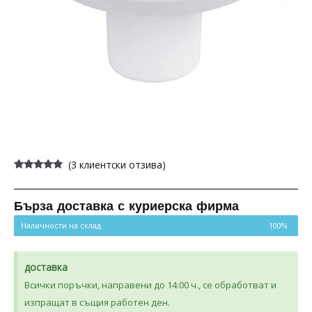
(
3
клиентски отзива)
Оценен
3
4.67
от 5,
базирано
на
Бърза доставка с куриерска фирма
потребителски
оценки
Наличности на склад
100%
доставка
Всички поръчки, направени до 14:00 ч., се обработват и
изпращат в същия работен ден.