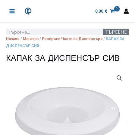
Skip
MAIN
to
0.00
€
MENU
content
ТЪРСЕНЕ
Search
Начало
/
Магазин
/
Резервни Части за Диспенсъри
/ КАПАК ЗА
ДИСПЕНСЪР СИВ
КАПАК ЗА ДИСПЕНСЪР СИВ