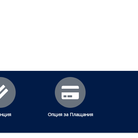
еми
.
анция
Опция за Плащания