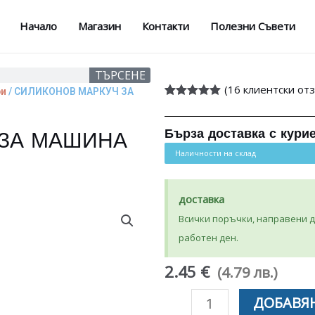
Начало
Магазин
Контакти
Полезни Съвети
ТЪРСЕНЕ
(
16
клиентски отз
ри
/ СИЛИКОНОВ МАРКУЧ ЗА
Оценен
16
5.00
от 5,
базирано на
Бърза доставка с кури
 ЗА МАШИНА
потребителски
оценки
Наличности на склад
доставка
Всички поръчки, направени до
работен ден.
2.45 €
(4.79 лв.)
количество
ДОБАВЯН