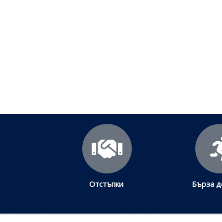
По
Отстъпки
Бърза д