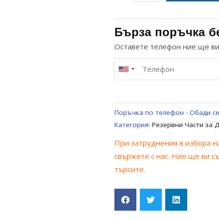
за
СИЛИКОНОВ
МАРКУЧ
Бърза поръчка б
ЗА
Оставете телефон ние ще в
МАШИНА
ЗА
ВОДА
Поръчка по телефон - Обади се
Категория:
Резервни Части за 
При затруднения в избора на
свържете с нас. Ние ще ви с
търсите.