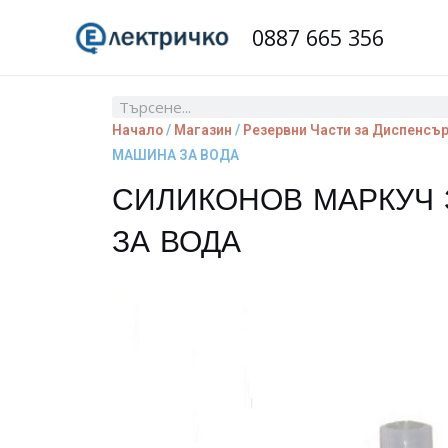
Skip
0887 665 356
to
content
Search
Начало
/
Магазин
/
Резервни Части за Диспенсъ
МАШИНА ЗА ВОДА
СИЛИКОНОВ МАРКУЧ
ЗА ВОДА