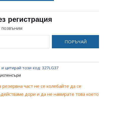
ез регистрация
и позвъним
ПОРЪЧАЙ
 и цитирай този код:
327LG37
Диспенсъри
 резервна част не се колебайте да се
ъдействаме дори и да не намирате това което