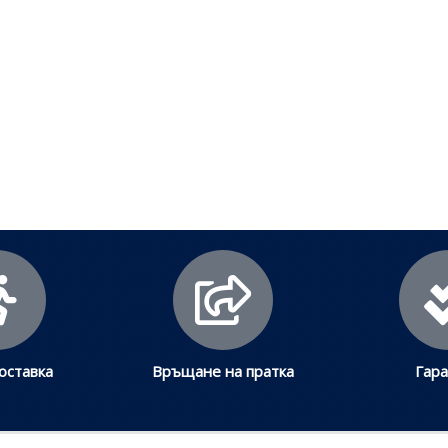
лезни съвети - Често срещани пробл
Посетете страницата с полезни съвети за да научите повече
Щракнете тук
оставка
Връщане на пратка
Гар