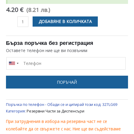
4.20 €
(8.21 лв.)
количество
ДОБАВЯНЕ В КОЛИЧКАТА
за
СИН
КРАН
Бърза поръчка без регистрация
ЗА
Оставете телефон ние ще ви позвъним
МАШИНА
ЗА
ВОДА
ТИП
ПОРЪЧАЙ
БУТОН
Поръчка по телефон - Обади се и цитирай този код:
327LG69
Категория:
Резервни Части за Диспенсъри
При затруднения в избора на резервна част не се
колебайте да се свържете с нас. Ние ще ви съдействаме