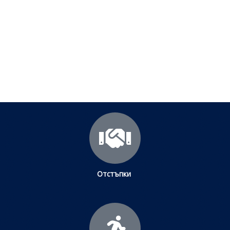
Посетете страницата с полезни съвети за да
научите повече.
Щракнете тук
Отстъпки