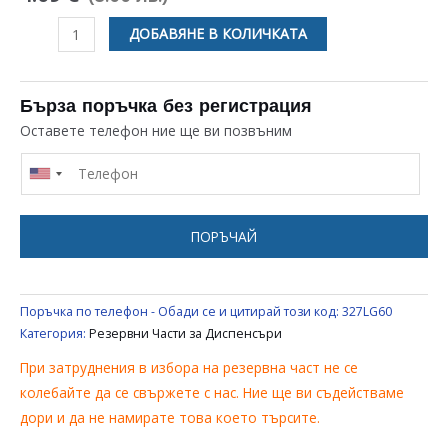
количество
ДОБАВЯНЕ В КОЛИЧКАТА
за
NTC
ЗА
Бърза поръчка без регистрация
ДИСПЕНСЪР
Оставете телефон ние ще ви позвъним
ЗА
ВОДА
ПОРЪЧАЙ
Поръчка по телефон - Обади се и цитирай този код:
327LG60
Категория:
Резервни Части за Диспенсъри
При затруднения в избора на резервна част не се
колебайте да се свържете с нас. Ние ще ви съдействаме
дори и да не намирате това което търсите.