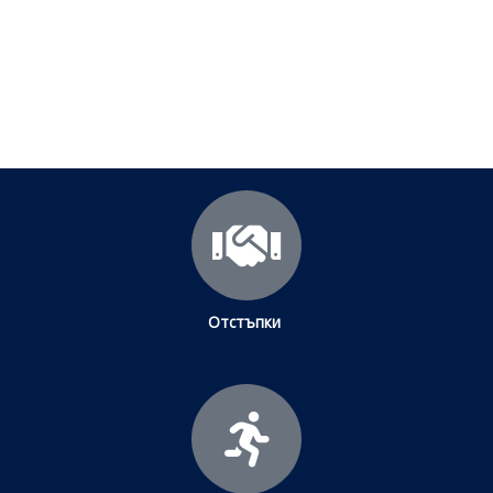
научите повече.
Щракнете тук
Отстъпки