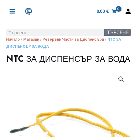
Skip
MAIN
to
0.00
€
MENU
content
ТЪРСЕНЕ
Search
Начало
/
Магазин
/
Резервни Части за Диспенсъри
/ NTC ЗА
ДИСПЕНСЪР ЗА ВОДА
NTC ЗА ДИСПЕНСЪР ЗА ВОДА