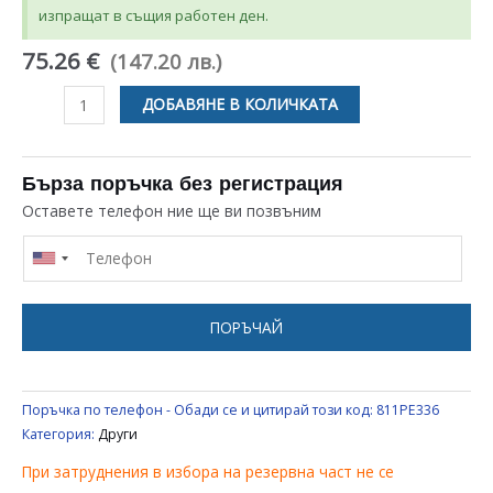
изпращат в същия работен ден.
75.26 €
(147.20 лв.)
количество
ДОБАВЯНЕ В КОЛИЧКАТА
за
ДЪРЖАЧ
ЗА
Бърза поръчка без регистрация
РЪКОХВАТКА
Оставете телефон ние ще ви позвъним
С
ТЕФЛОН
ЗА
КАФЕМАШИНА
ПОРЪЧАЙ
Поръчка по телефон - Обади се и цитирай този код:
811PE336
Категория:
Други
При затруднения в избора на резервна част не се