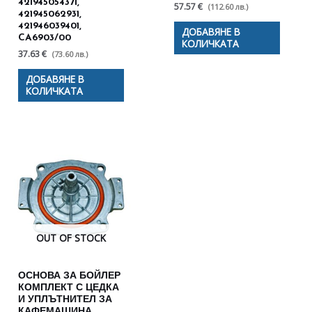
421945054371,
57.57 €
(112.60 лв.)
421945062931,
421946039401,
ДОБАВЯНЕ В
CA6903/00
КОЛИЧКАТА
37.63 €
(73.60 лв.)
ДОБАВЯНЕ В
КОЛИЧКАТА
OUT OF STOCK
ОСНОВА ЗА БОЙЛЕР
КОМПЛЕКТ С ЦЕДКА
И УПЛЪТНИТЕЛ ЗА
КАФЕМАШИНА