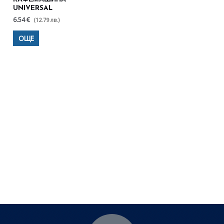
UNIVERSAL
6.54 €
(12.79 лв.)
ОЩЕ
Полезни съвети - Често
срещани проблеми
Посетете страницата с полезни съвети за да
научите повече.
Щракнете тук