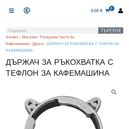
Skip
MAIN
to
0.00
€
MENU
content
ТЪРСЕНЕ
Search
Начало
/
Магазин
/
Резервни Части За
Кафемашини
/
Други
/ ДЪРЖАЧ ЗА РЪКОХВАТКА С ТЕФЛОН ЗА
КАФЕМАШИНА
ДЪРЖАЧ ЗА РЪКОХВАТКА С
ТЕФЛОН ЗА КАФЕМАШИНА