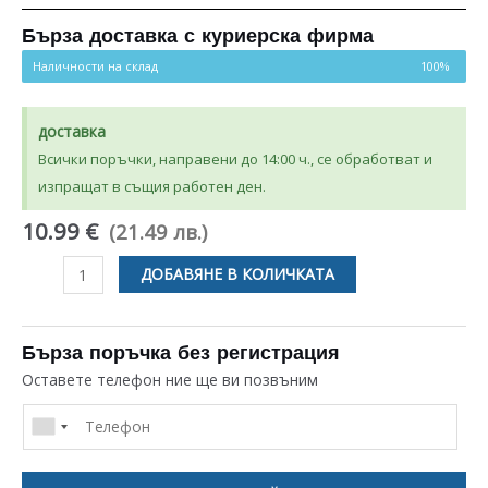
Бърза доставка с куриерска фирма
Наличности на склад
100%
доставка
Всички поръчки, направени до 14:00 ч., се обработват и
изпращат в същия работен ден.
10.99 €
(21.49 лв.)
количество
ДОБАВЯНЕ В КОЛИЧКАТА
за
ПРЕХОДНИК
ЗА
Бърза поръчка без регистрация
КАФЕМАШИНА
Оставете телефон ние ще ви позвъним
GAGGIA
/
SAECO
421944091161