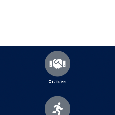
Посетете страницата с полезни съвети за да
научите повече.
Щракнете тук
Отстъпки