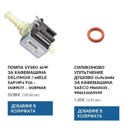
ПОМПА SYSKO 65W
СИЛИКОНОВО
ЗА КАФЕМАШИНА
УПЛЪТНЕНИЕ
DELONGHI / MIELE
ДУШОВО 13x9x2MM
SAP.HP4.V03 –
ЗА КАФЕМАШИНА
0089577 – 0089668
SAECO NM01035 ,
996530059399
53.99 €
(105.60 лв.)
1.20 €
(2.35 лв.)
ДОБАВЯНЕ В
КОЛИЧКАТА
ДОБАВЯНЕ В
КОЛИЧКАТА