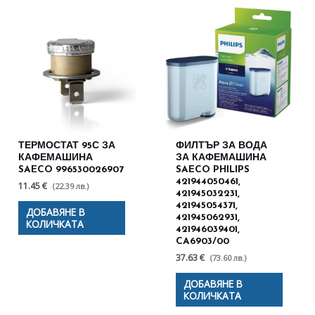
ТЕРМОСТАТ 95С ЗА
ФИЛТЪР ЗА ВОДА
КАФЕМАШИНА
ЗА КАФЕМАШИНА
SAECO 996530026907
SAECO PHILIPS
421944050461,
11.45 €
(22.39 лв.)
421945032231,
421945054371,
ДОБАВЯНЕ В
421945062931,
КОЛИЧКАТА
421946039401,
CA6903/00
37.63 €
(73.60 лв.)
ДОБАВЯНЕ В
КОЛИЧКАТА