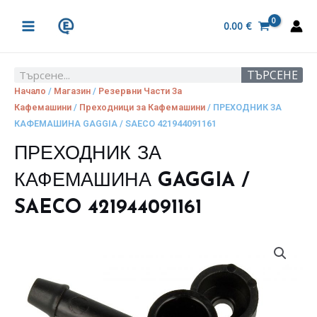
Skip
MAIN
to
0.00
€
MENU
content
ТЪРСЕНЕ
Search
Начало
/
Магазин
/
Резервни Части За
Кафемашини
/
Преходници за Кафемашини
/ ПРЕХОДНИК ЗА
КАФЕМАШИНА GAGGIA / SAECO 421944091161
ПРЕХОДНИК ЗА
КАФЕМАШИНА GAGGIA /
SAECO 421944091161