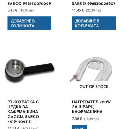
SAECO 996530070229
SAECO 996530026907
8.18 €
11.45 €
(16.00 лв.)
(22.39 лв.)
ДОБАВЯНЕ В
ДОБАВЯНЕ В
КОЛИЧКАТА
КОЛИЧКАТА
OUT OF STOCK
РЪКОХВАТКА С
НАГРЕВАТЕЛ 700W
ЦЕДКА ЗА
ЗА ШВАРЦ
КАФЕМАШИНА
КАФЕМАШИНА
GAGGIA SAECO
7.36 €
(14.39 лв.)
421944025151
52.41 €
(102.51 лв.)