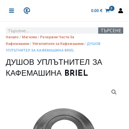
Skip
MAIN
to
0.00
€
MENU
content
ТЪРСЕНЕ
Search
Начало
/
Магазин
/
Резервни Части За
Кафемашини
/
Уплътнители за Кафемашини
/ ДУШОВ
УПЛЪТНИТЕЛ ЗА КАФЕМАШИНА BRIEL
ДУШОВ УПЛЪТНИТЕЛ ЗА
КАФЕМАШИНА BRIEL