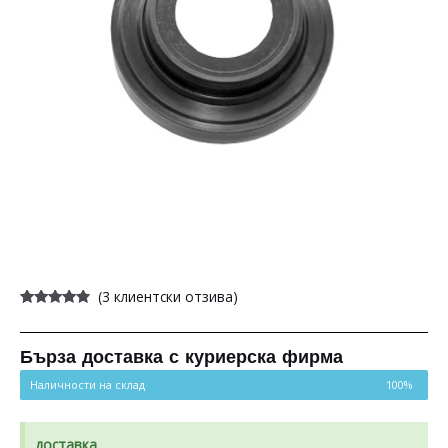
(
3
клиентски отзива)
Оценен
3
4.67
от 5,
базирано
на
Бърза доставка с куриерска фирма
потребителски
оценки
Наличности на склад
100%
доставка