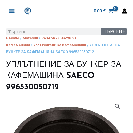
Skip
MAIN
to
0.00
€
MENU
content
ТЪРСЕНЕ
Search
Начало
/
Магазин
/
Резервни Части За
Кафемашини
/
Уплътнители за Кафемашини
/ УПЛЪТНЕНИЕ ЗА
БУНКЕР ЗА КАФЕМАШИНА SAECO 996530050712
УПЛЪТНЕНИЕ ЗА БУНКЕР ЗА
КАФЕМАШИНА SAECO
996530050712