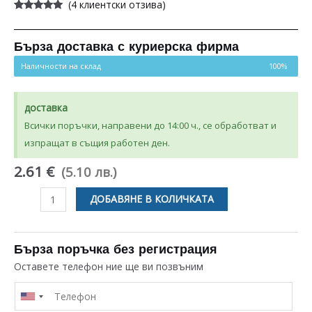
(
4
клиентски отзива)
Оценен
4
5.00
от 5,
базирано на
потребителски
Бърза доставка с куриерска фирма
оценки
Наличности на склад
100%
доставка
Всички поръчки, направени до 14:00 ч., се обработват и
изпращат в същия работен ден.
2.61 €
(5.10 лв.)
количество
ДОБАВЯНЕ В КОЛИЧКАТА
за
УПЛЪТНЕНИЕ
ЗА
Бърза поръчка без регистрация
БУНКЕР
Оставете телефон ние ще ви позвъним
ЗА
КАФЕМАШИНА