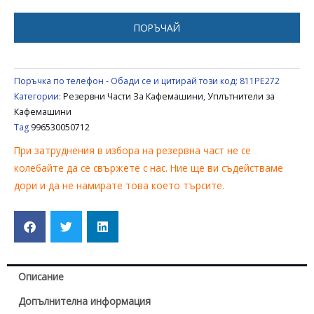
SAECO
996530050712
ПОРЪЧАЙ
Поръчка по телефон - Обади се и цитирай този код:
811PE272
Категории:
Резервни Части За Кафемашини
,
Уплътнители за
Кафемашини
Tag
996530050712
При затруднения в избора на резервна част не се
колебайте да се свържете с нас. Ние ще ви съдействаме
дори и да не намирате това което търсите.
Описание
Допълнителна информация