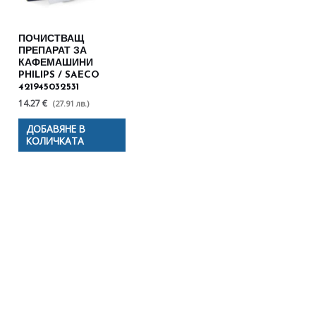
ПОЧИСТВАЩ
ПРЕПАРАТ ЗА
КАФЕМАШИНИ
PHILIPS / SAECO
421945032531
14.27 €
(27.91 лв.)
ДОБАВЯНЕ В
КОЛИЧКАТА
Полезни съвети - Често
срещани проблеми
Посетете страницата с полезни съвети за да
научите повече.