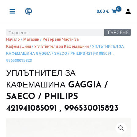
Skip
MAIN
to
0.00
€
MENU
content
ТЪРСЕНЕ
Search
Начало
/
Магазин
/
Резервни Части За
Кафемашини
/
Уплътнители за Кафемашини
/ УПЛЪТНИТЕЛ ЗА
КАФЕМАШИНА GAGGIA / SAECO / PHILIPS 421941085091 ,
996530015823
УПЛЪТНИТЕЛ ЗА
КАФЕМАШИНА GAGGIA /
SAECO / PHILIPS
421941085091 , 996530015823