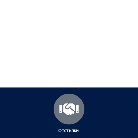
Полезни съвети - Често
срещани проблеми
Посетете страницата с полезни съвети за да
научите повече.
Щракнете тук
Отстъпки