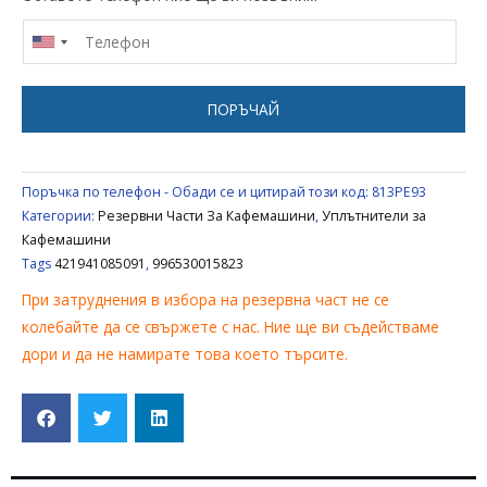
GAGGIA
/
SAECO
/
ПОРЪЧАЙ
PHILIPS
421941085091
,
Поръчка по телефон - Обади се и цитирай този код:
813PE93
996530015823
Категории:
Резервни Части За Кафемашини
,
Уплътнители за
Кафемашини
Tags
421941085091
,
996530015823
При затруднения в избора на резервна част не се
колебайте да се свържете с нас. Ние ще ви съдействаме
дори и да не намирате това което търсите.