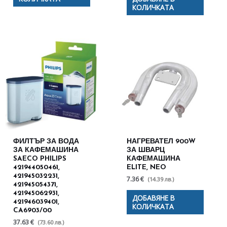
КОЛИЧКАТА
ФИЛТЪР ЗА ВОДА
НАГРЕВАТЕЛ 900W
ЗА КАФЕМАШИНА
ЗА ШВАРЦ
SAECO PHILIPS
КАФЕМАШИНА
421944050461,
ELITE, NEO
421945032231,
7.36 €
(14.39 лв.)
421945054371,
421945062931,
ДОБАВЯНЕ В
421946039401,
КОЛИЧКАТА
CA6903/00
37.63 €
(73.60 лв.)