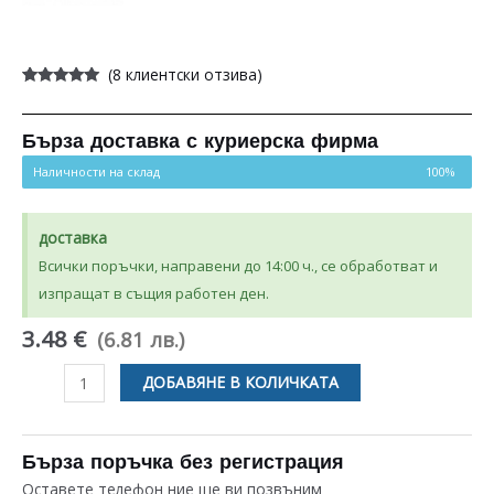
(
8
клиентски отзива)
Оценен
8
5.00
от 5,
базирано на
потребителски
Бърза доставка с куриерска фирма
оценки
Наличности на склад
100%
доставка
Всички поръчки, направени до 14:00 ч., се обработват и
изпращат в същия работен ден.
3.48 €
(6.81 лв.)
количество
ДОБАВЯНЕ В КОЛИЧКАТА
за
УПЛЪТНИТЕЛ
ЗА
Бърза поръчка без регистрация
КАФЕМАШИНА
Оставете телефон ние ще ви позвъним