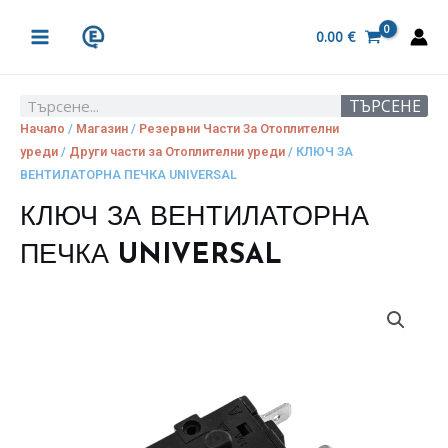
Skip
MAIN
to
0.00
€
MENU
content
ТЪРСЕНЕ
Search
Начало
/
Магазин
/
Резервни Части За Отоплителни
уреди
/
Други части за Отоплителни уреди
/ КЛЮЧ ЗА
ВЕНТИЛАТОРНА ПЕЧКА UNIVERSAL
КЛЮЧ ЗА ВЕНТИЛАТОРНА
ПЕЧКА UNIVERSAL