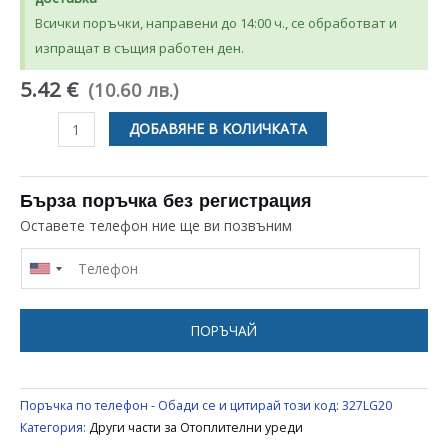
Всички поръчки, направени до 14:00 ч., се обработват и
изпращат в същия работен ден.
5.42 €
(10.60 лв.)
количество
ДОБАВЯНЕ В КОЛИЧКАТА
за
КЛЮЧ
ЗА
Бърза поръчка без регистрация
ВЕНТИЛАТОРНА
Оставете телефон ние ще ви позвъним
ПЕЧКА
UNIVERSAL
ПОРЪЧАЙ
Поръчка по телефон - Обади се и цитирай този код:
327LG20
Категория:
Други части за Отоплителни уреди