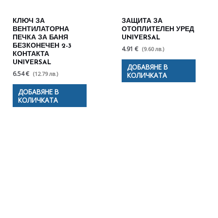
КЛЮЧ ЗА
ЗАЩИТА ЗА
ВЕНТИЛАТОРНА
ОТОПЛИТЕЛЕН УРЕД
ПЕЧКА ЗА БАНЯ
UNIVERSAL
БЕЗКОНЕЧЕН 2-3
4.91 €
(9.60 лв.)
КОНТАКТА
UNIVERSAL
ДОБАВЯНЕ В
6.54 €
(12.79 лв.)
КОЛИЧКАТА
ДОБАВЯНЕ В
КОЛИЧКАТА
Полезни съвети - Често
срещани проблеми
Посетете страницата с полезни съвети за да
научите повече.