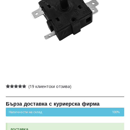
(
19
клиентски отзива)
Оценен
19
4.89
от 5,
базирано
на
Бърза доставка с куриерска фирма
потребителски
оценки
Наличности на склад
100%
доставка