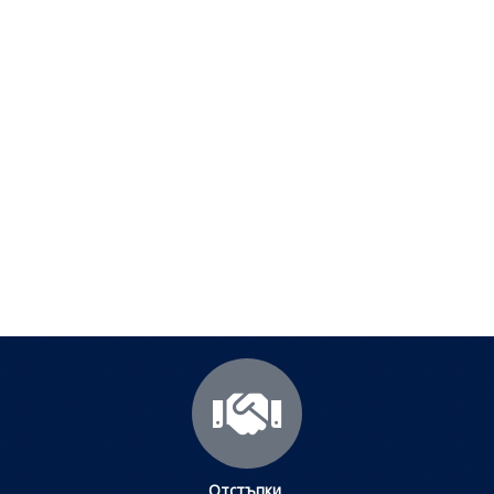
Полезни съвети - Често
срещани проблеми
Посетете страницата с полезни съвети за да
научите повече.
Щракнете тук
Отстъпки