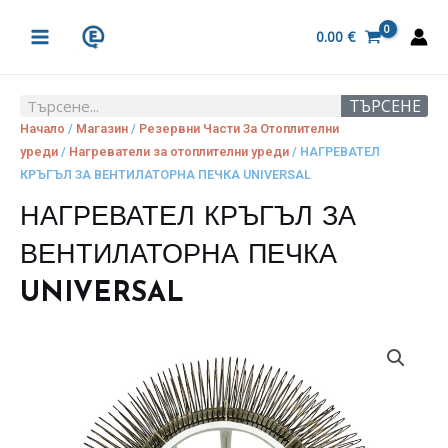
Skip
MAIN
to
0.00
€
MENU
content
ТЪРСЕНЕ
Search
Начало
/
Магазин
/
Резервни Части За Отоплителни
уреди
/
Нагреватели за отоплителни уреди
/ НАГРЕВАТЕЛ
КРЪГЪЛ ЗА ВЕНТИЛАТОРНА ПЕЧКА UNIVERSAL
НАГРЕВАТЕЛ КРЪГЪЛ ЗА
ВЕНТИЛАТОРНА ПЕЧКА
UNIVERSAL