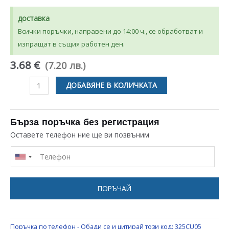
доставка
Всички поръчки, направени до 14:00 ч., се обработват и
изпращат в същия работен ден.
3.68 €
(7.20 лв.)
количество
ДОБАВЯНЕ В КОЛИЧКАТА
за
НАГРЕВАТЕЛ
КРЪГЪЛ
Бърза поръчка без регистрация
ЗА
Оставете телефон ние ще ви позвъним
ВЕНТИЛАТОРНА
ПЕЧКА
UNIVERSAL
ПОРЪЧАЙ
Поръчка по телефон - Обади се и цитирай този код:
325CU05