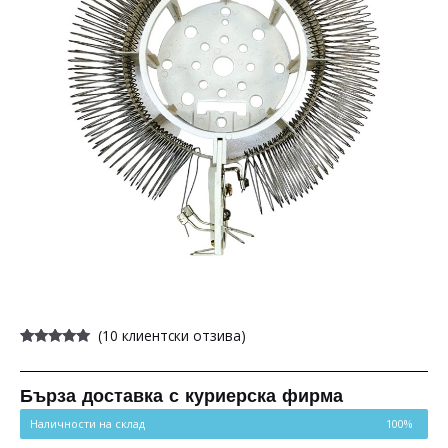
(
10
клиентски отзива)
Оценен
10
5.00
от 5,
базирано на
потребителски
Бърза доставка с куриерска фирма
оценки
Наличности на склад
100%