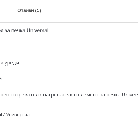
я
Отзиви (5)
л за печка Universal
ни уреди
й
ен нагревател / нагревателен елемент за печка Univers
l / Универсал .