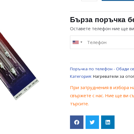
за
ХАЛОГЕНЕН
НАГРЕВАТЕЛ
Бърза поръчка б
20СМ
Оставете телефон ние ще в
ЗА
ПЕЧКА
UNIVERSAL
Поръчка по телефон - Обади се
Категория:
Нагреватели за ото
При затруднения в избора на
свържете с нас. Ние ще ви с
търсите.