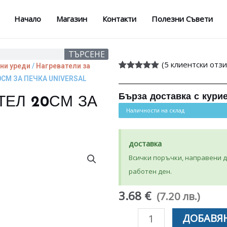
Начало
Магазин
Контакти
Полезни Съвети
ТЪРСЕНЕ
(
5
клиентски отзи
ни уреди
/
Нагреватели за
Оценен
5
5.00
СМ ЗА ПЕЧКА UNIVERSAL
от 5,
базирано на
Бърза доставка с кури
ТЕЛ 20СМ ЗА
потребителски
оценки
Наличности на склад
доставка
Всички поръчки, направени до
работен ден.
3.68 €
(7.20 лв.)
количество
ДОБАВЯН