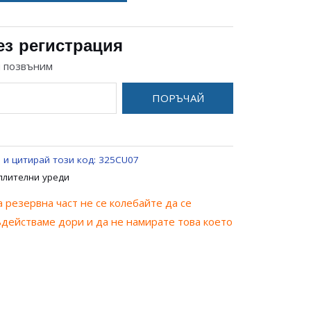
ез регистрация
и позвъним
ПОРЪЧАЙ
 и цитирай този код:
325CU07
плителни уреди
 резервна част не се колебайте да се
ъдействаме дори и да не намирате това което