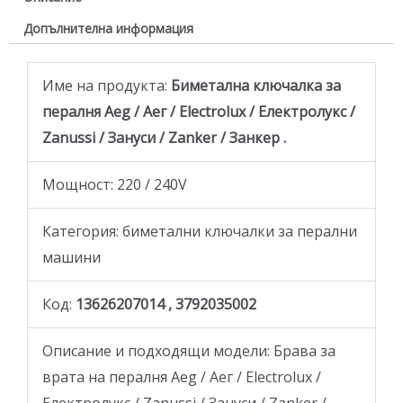
Допълнителна информация
Име на продукта:
Биметална ключалка за
пералня Aeg / Аег / Electrolux / Електролукс /
Zanussi / Зануси / Zanker / Занкер .
Мощност: 220 / 240V
Категория: биметални ключалки за перални
машини
Код:
13626207014 , 3792035002
Описание и подходящи модели: Брава за
врата на пералня Aeg / Аег / Electrolux /
Електролукс / Zanussi / Зануси / Zanker /