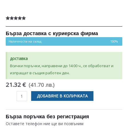
Оценен
4
5.00
от 5,
базирано на
Бърза доставка с куриерска фирма
потребителски
оценки
Наличности на склад
100%
доставка
Всички поръчки, направени до 14:00 ч., се обработват и
изпращат в същия работен ден.
21.32 €
(41.70 лв.)
количество
ДОБАВЯНЕ В КОЛИЧКАТА
за
БИМЕТАЛНА
КЛЮЧАЛКА
Бърза поръчка без регистрация
ЗА
Оставете телефон ние ще ви позвъним