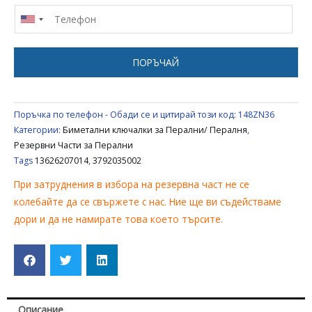
ПЕРАЛНЯ
ELECTROLUX
ZANUSSI
AEG
ПОРЪЧАЙ
13626207014
,
3792035002
Поръчка по телефон - Обади се и цитирай този код:
148ZN36
Категории:
Биметални ключалки за Перални/ Пералня
,
Резервни Части за Перални
Tags
13626207014
,
3792035002
При затруднения в избора на резервна част не се
колебайте да се свържете с нас. Ние ще ви съдействаме
дори и да не намирате това което търсите.
Описание