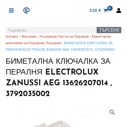
Skip
MAIN
to
0.00
€
MENU
content
ТЪРСЕНЕ
Search
Начало
/
Магазин
/
Резервни Части за Перални
/
Биметални
ключалки за Перални/ Пералня
/ БИМЕТАЛНА КЛЮЧАЛКА ЗА
ПЕРАЛНЯ ELECTROLUX ZANUSSI AEG 13626207014 , 3792035002
БИМЕТАЛНА КЛЮЧАЛКА ЗА
ПЕРАЛНЯ ELECTROLUX
ZANUSSI AEG 13626207014 ,
3792035002