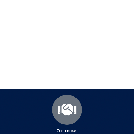
Полезни съвети - Често
срещани проблеми
Посетете страницата с полезни съвети за да
научите повече.
Щракнете тук
Отстъпки