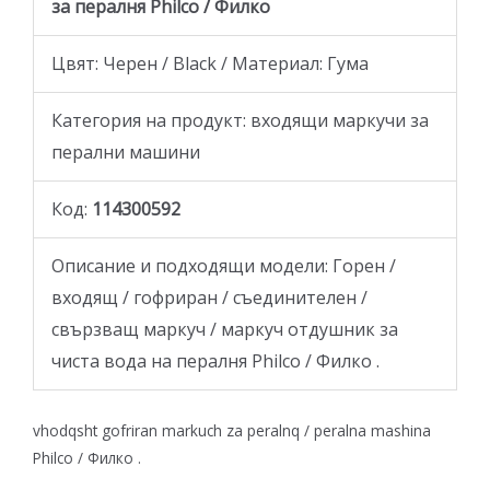
за пералня Philco / Филко
Цвят: Черен / Black / Материал: Гума
Категория на продукт: входящи маркучи за
перални машини
Код:
114300592
Описание и подходящи модели: Горен /
входящ / гофриран / съединителен /
свързващ маркуч / маркуч oтдушник за
чиста вода на пералня Philco / Филко .
vhodqsht gofriran markuch za peralnq / peralna mashina
Philco / Филко .