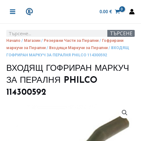
Skip
MAIN
to
0.00
€
MENU
content
ТЪРСЕНЕ
Search
Начало
/
Магазин
/
Резервни Части за Перални
/
Гофрирани
маркучи за Перални
/
Входящи Маркучи за Перални
/ ВХОДЯЩ
ГОФРИРАН МАРКУЧ ЗА ПЕРАЛНЯ PHILCO 114300592
ВХОДЯЩ ГОФРИРАН МАРКУЧ
ЗА ПЕРАЛНЯ PHILCO
114300592