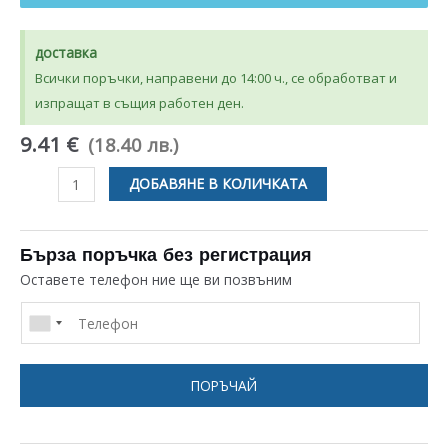
доставка
Всички поръчки, направени до 14:00 ч., се обработват и
изпращат в същия работен ден.
9.41 €
(18.40 лв.)
количество
ДОБАВЯНЕ В КОЛИЧКАТА
за
ВХОДЯЩ
ГОФРИРАН
Бърза поръчка без регистрация
МАРКУЧ
Оставете телефон ние ще ви позвъним
ЗА
ПЕРАЛНЯ
PHILCO
114300592
ПОРЪЧАЙ