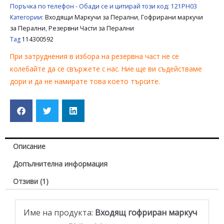
Поръчка по телефон - Обади се и цитирай този код:
121PH03
Категории:
Входящи Маркучи за Перални
,
Гофрирани маркучи
за Перални
,
Резервни Части за Перални
Tag
114300592
При затруднения в избора на резервна част не се
колебайте да се свържете с нас. Ние ще ви съдействаме
дори и да не намирате това което търсите.
Описание
Допълнителна информация
Отзиви (1)
Име на продукта:
Входящ гофриран маркуч