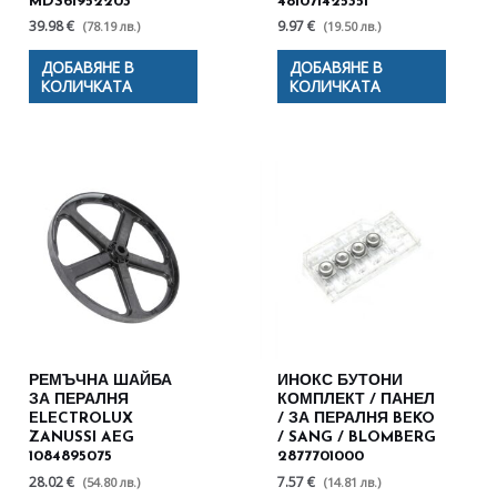
MDS61952203
481071425351
39.98 €
9.97 €
(78.19 лв.)
(19.50 лв.)
ДОБАВЯНЕ В
ДОБАВЯНЕ В
КОЛИЧКАТА
КОЛИЧКАТА
РЕМЪЧНА ШАЙБА
ИНОКС БУТОНИ
ЗА ПЕРАЛНЯ
КОМПЛЕКТ / ПАНЕЛ
ELECTROLUX
/ ЗА ПЕРАЛНЯ BEKO
ZANUSSI AEG
/ SANG / BLOMBERG
1084895075
2877701000
28.02 €
7.57 €
(54.80 лв.)
(14.81 лв.)