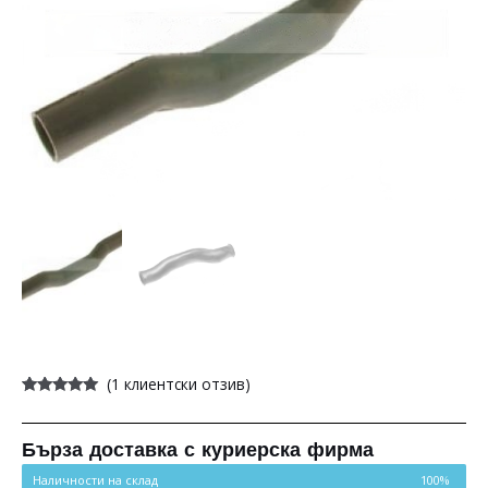
(
1
клиентски отзив)
Оценен
1
5.00
от 5,
базирано на
потребителски
Бърза доставка с куриерска фирма
оценки
Наличности на склад
100%