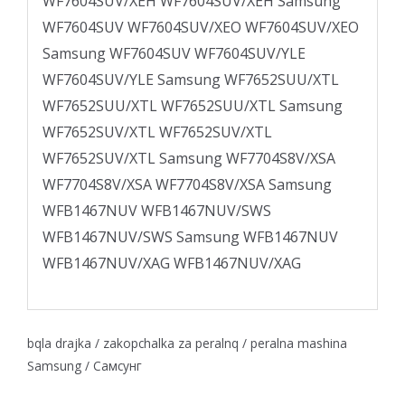
WF7604SUV/XEH WF7604SUV/XEH Samsung
WF7604SUV WF7604SUV/XEO WF7604SUV/XEO
Samsung WF7604SUV WF7604SUV/YLE
WF7604SUV/YLE Samsung WF7652SUU/XTL
WF7652SUU/XTL WF7652SUU/XTL Samsung
WF7652SUV/XTL WF7652SUV/XTL
WF7652SUV/XTL Samsung WF7704S8V/XSA
WF7704S8V/XSA WF7704S8V/XSA Samsung
WFB1467NUV WFB1467NUV/SWS
WFB1467NUV/SWS Samsung WFB1467NUV
WFB1467NUV/XAG WFB1467NUV/XAG
bqla drajka / zakopchalka za peralnq / peralna mashina
Samsung / Самсунг