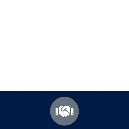
Полезни съвети - Често
срещани проблеми
Посетете страницата с полезни съвети за да
научите повече.
Щракнете тук