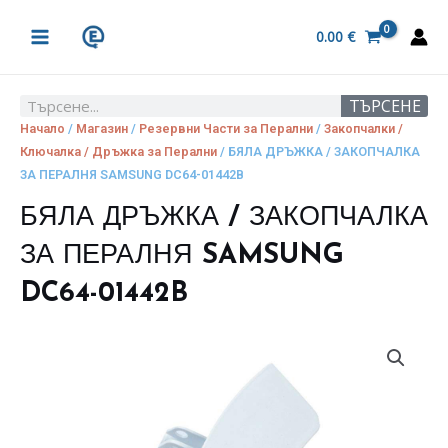
Skip
MAIN
to
0.00
€
MENU
content
ТЪРСЕНЕ
Search
Начало
/
Магазин
/
Резервни Части за Перални
/
Закопчалки /
Ключалка / Дръжка за Перални
/ БЯЛА ДРЪЖКА / ЗАКОПЧАЛКА
ЗА ПЕРАЛНЯ SAMSUNG DC64-01442B
БЯЛА ДРЪЖКА / ЗАКОПЧАЛКА
ЗА ПЕРАЛНЯ SAMSUNG
DC64-01442B