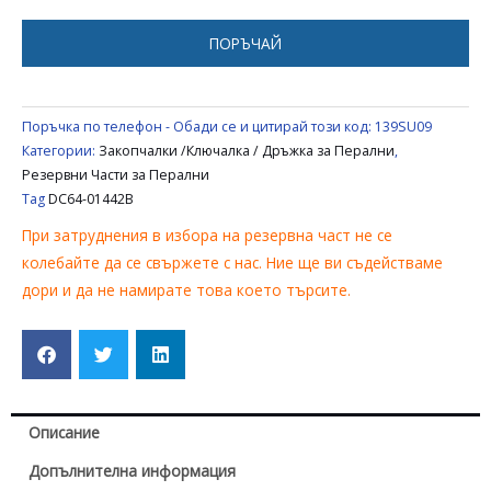
ПЕРАЛНЯ
SAMSUNG
ПОРЪЧАЙ
DC64-
01442B
Поръчка по телефон - Обади се и цитирай този код:
139SU09
Категории:
Закопчалки /Ключалка / Дръжка за Перални
,
Резервни Части за Перални
Tag
DC64-01442B
При затруднения в избора на резервна част не се
колебайте да се свържете с нас. Ние ще ви съдействаме
дори и да не намирате това което търсите.
Описание
Допълнителна информация