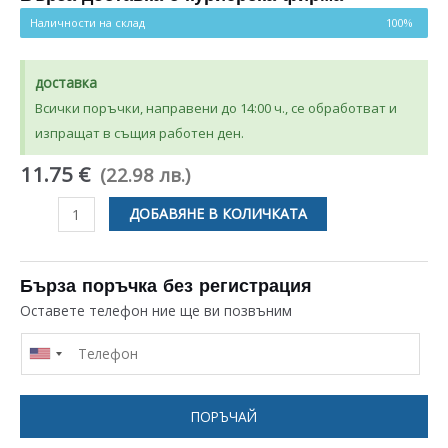
Наличности на склад
100%
доставка
Всички поръчки, направени до 14:00 ч., се обработват и
изпращат в същия работен ден.
11.75 €
(22.98 лв.)
количество
ДОБАВЯНЕ В КОЛИЧКАТА
за
ДРЪЖКА
/
Бърза поръчка без регистрация
ЗАКОПЧАЛКА
Оставете телефон ние ще ви позвъним
ЗА
ПЕРАЛНЯ
CANDY
49016396
ПОРЪЧАЙ