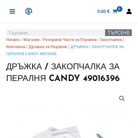
Skip
MAIN
to
0.00
€
MENU
content
ТЪРСЕНЕ
Search
Начало
/
Магазин
/
Резервни Части за Перални
/
Закопчалки /
Ключалка / Дръжка за Перални
/ ДРЪЖКА / ЗАКОПЧАЛКА ЗА
ПЕРАЛНЯ CANDY 49016396
ДРЪЖКА / ЗАКОПЧАЛКА ЗА
ПЕРАЛНЯ CANDY 49016396