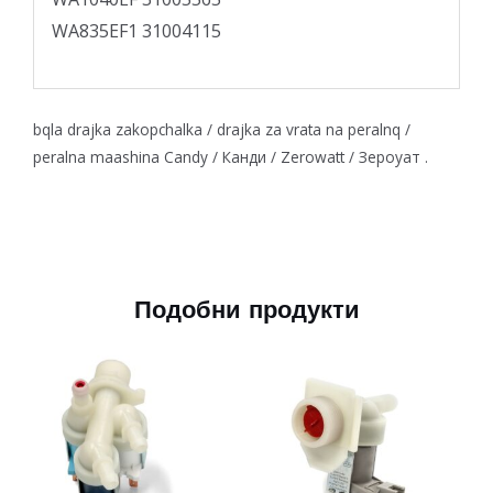
WA835EF1 31004115
bqla drajka zakopchalka / drajka za vrata na peralnq /
peralna maashina Candy / Канди / Zerowatt / Зероуат .
Подобни продукти