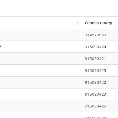
Сериен номер
914579969
6
915090424
915090421
915090425
915090422
915090423
915090429
915090428