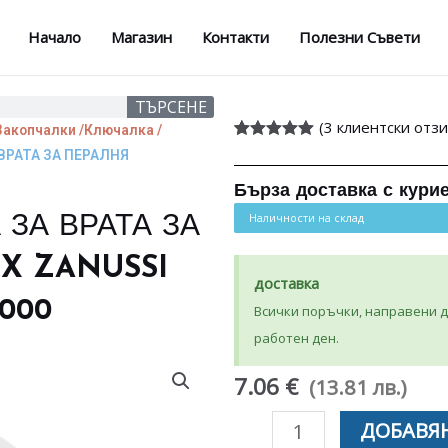
Начало
Магазин
Контакти
Полезни Съвети
ТЪРСЕНЕ
(
3
клиентски отзи
Закопчалки /Ключалка /
Оценен
3
5.00
ВРАТА ЗА ПЕРАЛНЯ
от 5,
базирано на
Бърза доставка с кури
потребителски
оценки
Наличности на склад
ЗА ВРАТА ЗА
X ZANUSSI
доставка
000
Всички поръчки, направени до
работен ден.
7.06 €
(13.81 лв.)
количество
ДОБАВЯН