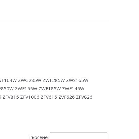
WF164W ZWG285W ZWF285W ZWS165W
2850W ZWF155W ZWF185W ZWF145W
V815 ZFV1006 ZFV615 ZVF626 ZFV826
Търсене: