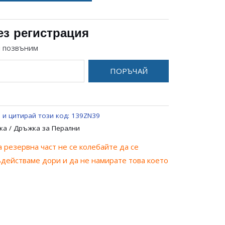
ез регистрация
и позвъним
ПОРЪЧАЙ
 и цитирай този код:
139ZN39
ка / Дръжка за Перални
 резервна част не се колебайте да се
ъдействаме дори и да не намирате това което