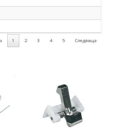
а
1
2
3
4
5
Следваща