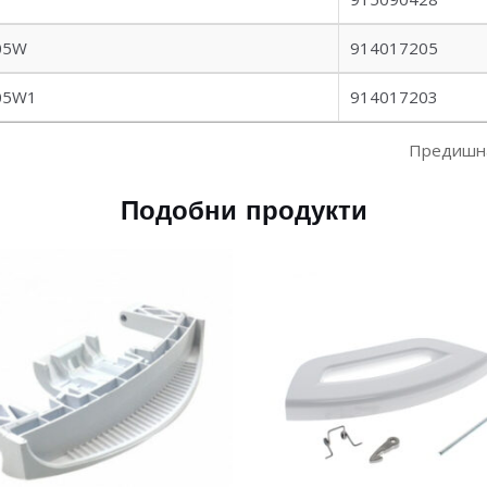
05W
914017205
05W1
914017203
Предишн
Подобни продукти