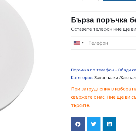
за
ДРЪЖКА
ЗАКОПЧАЛКА
Бърза поръчка б
ЗА
Оставете телефон ние ще в
ВРАТА
ЗА
ПЕРАЛНЯ
ELECTROLUX
ZANUSSI
Поръчка по телефон - Обади се
AEG
Категория:
Закопчалки /Ключал
VESTEL
При затруднения в избора на
50294509000
свържете с нас. Ние ще ви с
търсите.