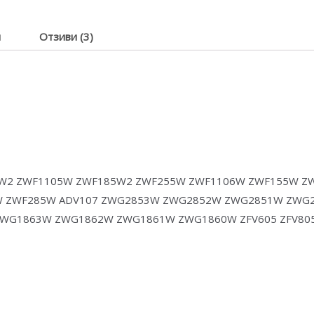
я
Отзиви (3)
W2 ZWF1105W ZWF185W2 ZWF255W ZWF1106W ZWF155W Z
W ZWF285W ADV107 ZWG2853W ZWG2852W ZWG2851W ZWG
G1863W ZWG1862W ZWG1861W ZWG1860W ZFV605 ZFV805 ZF