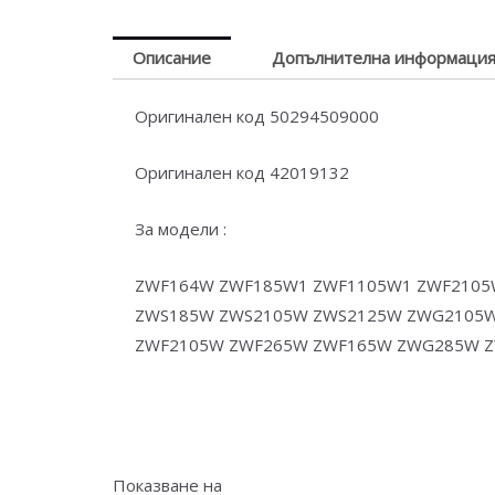
Описание
Допълнителна информаци
Оригинален код 50294509000
Оригинален код 42019132
За модели :
ZWF164W ZWF185W1 ZWF1105W1 ZWF2105
ZWS185W ZWS2105W ZWS2125W ZWG2105
ZWF2105W ZWF265W ZWF165W ZWG285W ZW
Показване на