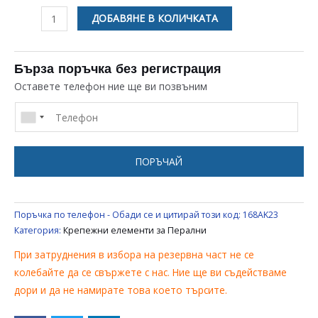
количество
ДОБАВЯНЕ В КОЛИЧКАТА
за
БОЛТОВЕ
8
Бърза поръчка без регистрация
БРОЯ
Оставете телефон ние ще ви позвъним
КОМПЛЕКТ
М6
ПОРЪЧАЙ
Поръчка по телефон - Обади се и цитирай този код:
168AK23
Категория:
Крепежни елементи за Перални
При затруднения в избора на резервна част не се
колебайте да се свържете с нас. Ние ще ви съдействаме
дори и да не намирате това което търсите.