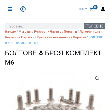
Skip
MAIN
to
0.00
€
MENU
content
ТЪРСЕНЕ
Search
Начало
/
Магазин
/
Резервни Части за Перални
/
Лагерни тела и
Носачи за Перални
/
Крепежни елементи за Перални
/ БОЛТОВЕ
8 БРОЯ КОМПЛЕКТ М6
БОЛТОВЕ 8 БРОЯ КОМПЛЕКТ
М6