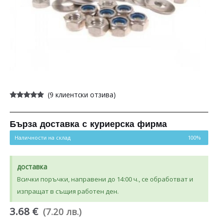
(
9
клиентски отзива)
Оценен
9
5.00
от 5,
базирано на
потребителски
Бърза доставка с куриерска фирма
оценки
Наличности на склад
100%
доставка
Всички поръчки, направени до 14:00 ч., се обработват и
изпращат в същия работен ден.
3.68 €
(7.20 лв.)