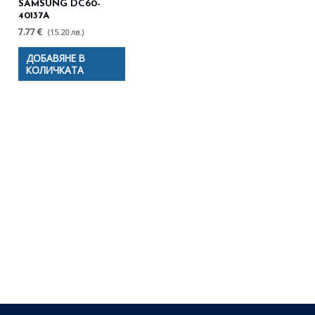
SAMSUNG DC60-
40137A
7.77 €
(15.20 лв.)
ДОБАВЯНЕ В
КОЛИЧКАТА
Полезни съвети - Често
срещани проблеми
Посетете страницата с полезни съвети за да
научите повече.
Щракнете тук