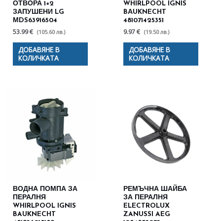
ОТВОРА 1+2
WHIRLPOOL IGNIS
ЗАПУШЕНИ LG
BАUKNECHT
МDS63916504
481071425351
53.99 €
9.97 €
(105.60 лв.)
(19.50 лв.)
ДОБАВЯНЕ В
ДОБАВЯНЕ В
КОЛИЧКАТА
КОЛИЧКАТА
ВОДНА ПОМПА ЗА
РЕМЪЧНА ШАЙБА
ПЕРАЛНЯ
ЗА ПЕРАЛНЯ
WHIRLPOOL IGNIS
ELECTROLUX
BAUKNECHT
ZANUSSI AEG