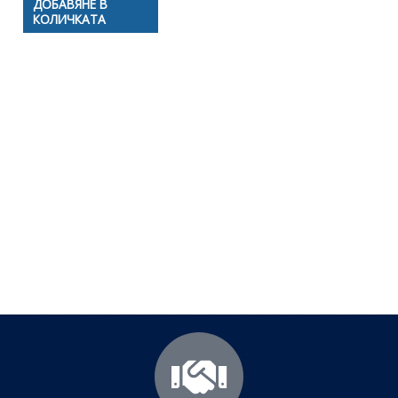
ДОБАВЯНЕ В
КОЛИЧКАТА
Полезни съвети - Често
срещани проблеми
Посетете страницата с полезни съвети за да
научите повече.
Щракнете тук