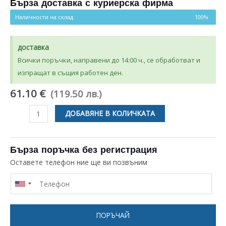
на
Бърза доставка с куриерска фирма
потребителски
оценки
Наличности на склад
100%
доставка
Всички поръчки, направени до 14:00 ч., се обработват и
изпращат в същия работен ден.
61.10 €
(119.50 лв.)
количество
ДОБАВЯНЕ В КОЛИЧКАТА
за
КРЪСТАЧКА
ЗА
Бърза поръчка без регистрация
БАРАБАН
Оставете телефон ние ще ви позвъним
ЗА
ПЕРАЛНЯ
CANDY
49003265
ПОРЪЧАЙ
,