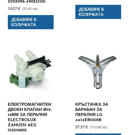
07031196 49053300
16.57 €
(32.41 лв.)
ДОБАВЯНЕ В
КОЛИЧКАТА
ДОБАВЯНЕ В
КОЛИЧКАТА
ЕЛЕКТРОМАГНИТЕН
КРЪСТАЧКА ЗА
ДВОЕН КЛАПАН Ø12-
БАРАБАН ЗА
14ММ ЗА ПЕРАЛНЯ
ПЕРАЛНЯ LG
ELECTROLUX
4434ER1005B
ZANUSSI AEG
57.57 €
(112.60 лв.)
1325061115