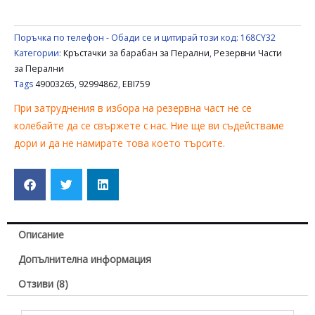
92994862
,
Поръчка по телефон - Обади се и цитирай този код:
168CY32
EBI759
Категории:
Кръстачки за барабан за Перални
,
Резервни Части
за Перални
Tags
49003265
,
92994862
,
EBI759
При затруднения в избора на резервна част не се
колебайте да се свържете с нас. Ние ще ви съдействаме
дори и да не намирате това което търсите.
Описание
Допълнителна информация
Отзиви (8)