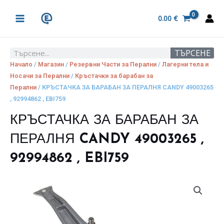
Skip
MAIN
to
0.00
€
MENU
content
ТЪРСЕНЕ
Search
Начало
/
Магазин
/
Резервни Части за Перални
/
Лагерни тела и
Носачи за Перални
/
Кръстачки за барабан за
Перални
/ КРЪСТАЧКА ЗА БАРАБАН ЗА ПЕРАЛНЯ CANDY 49003265
, 92994862 , EBI759
КРЪСТАЧКА ЗА БАРАБАН ЗА
ПЕРАЛНЯ CANDY 49003265 ,
92994862 , EBI759