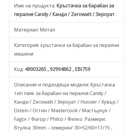
Име на продукта:
Кръстачка за барабан за
пералня Candy / Канди / Zerowatt / Зероуат .
Материал: Метал
Категория: кръстачки за барабан за перални
машини
Код:
49003265 , 92994862 , EBI759
Описание и подходящи модели: Кръстачка
тип паяк за барабан на пералня Candy /
Канди / Zerowatt / Зероуат / Hoover / Хувър /
Ostein / Остин / Mastercook / Мастъркук /
Fagor / Фагор / Philco / Филко .Размери:
Втулка: 30mm – семеринг 30×52/60×11/15 ,