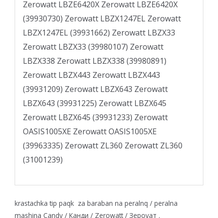
Zerowatt LBZE6420X Zerowatt LBZE6420X
(39930730) Zerowatt LBZX1247EL Zerowatt
LBZX1247EL (39931662) Zerowatt LBZX33
Zerowatt LBZX33 (39980107) Zerowatt
LBZX338 Zerowatt LBZX338 (39980891)
Zerowatt LBZX443 Zerowatt LBZX443
(39931209) Zerowatt LBZX643 Zerowatt
LBZX643 (39931225) Zerowatt LBZX645
Zerowatt LBZX645 (39931233) Zerowatt
OASIS1005XE Zerowatt OASIS1005XE
(39963335) Zerowatt ZL360 Zerowatt ZL360
(31001239)
krastachka tip paqk za baraban na peralnq / peralna
mashina Candy / Канди / Zerowatt / Зероуат .