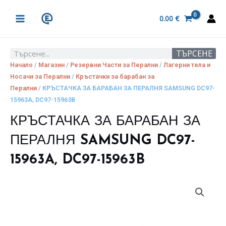
Skip
MAIN
to
0.00
€
MENU
content
ТЪРСЕНЕ
Search
Начало
/
Магазин
/
Резервни Части за Перални
/
Лагерни тела и
Носачи за Перални
/
Кръстачки за барабан за
Перални
/ КРЪСТАЧКА ЗА БАРАБАН ЗА ПЕРАЛНЯ SAMSUNG DC97-
15963A, DC97-15963B
КРЪСТАЧКА ЗА БАРАБАН ЗА
ПЕРАЛНЯ SAMSUNG DC97-
15963A, DC97-15963B