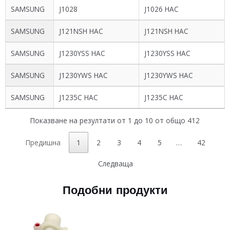
SAMSUNG
J1028
J1026 HAC
SAMSUNG
J121NSH HAC
J121NSH HAC
SAMSUNG
J1230YSS HAC
J1230YSS HAC
SAMSUNG
J1230YWS HAC
J1230YWS HAC
SAMSUNG
J1235C HAC
J1235C HAC
Показване на резултати от 1 до 10 от общо 412
Предишна
1
2
3
4
5
…
42
Следваща
Подобни продукти