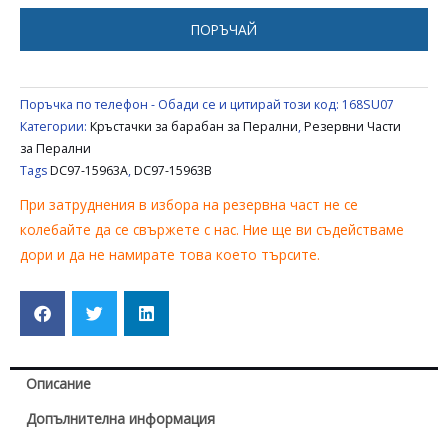
DC97-
ПОРЪЧАЙ
15963A,
DC97-
15963B
Поръчка по телефон - Обади се и цитирай този код:
168SU07
Категории:
Кръстачки за барабан за Перални
,
Резервни Части
за Перални
Tags
DC97-15963A
,
DC97-15963B
При затруднения в избора на резервна част не се
колебайте да се свържете с нас. Ние ще ви съдействаме
дори и да не намирате това което търсите.
Описание
Допълнителна информация