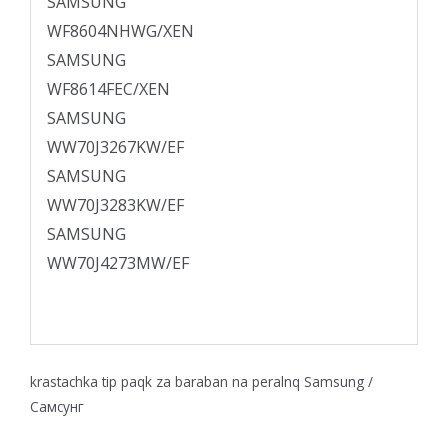
SAMSUNG
WF8604NHWG/XEN
SAMSUNG
WF8614FEC/XEN
SAMSUNG
WW70J3267KW/EF
SAMSUNG
WW70J3283KW/EF
SAMSUNG
WW70J4273MW/EF
krastachka tip paqk za baraban na peralnq Samsung /
Самсунг