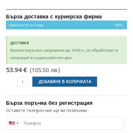
Бърза доставка с куриерска фирма
Наличности на склад
100%
доставка
Всички поръчки, направени до 14:00 ч., се обработват и
изпращат в същия работен ден.
53.94 €
(105.50 лв.)
количество
ДОБАВЯНЕ В КОЛИЧКАТА
за
КРЪСТАЧКА
ЗА
Бърза поръчка без регистрация
БАРАБАН
Оставете телефон ние ще ви позвъним
ЗА
ПЕРАЛНЯ
SAMSUNG