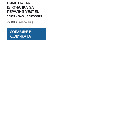
БИМЕТАЛНА
КЛЮЧАЛКА ЗА
ПЕРАЛНЯ VESTEL
32024045 , 32035212
22.80 €
(44.59 лв.)
ДОБАВЯНЕ В
КОЛИЧКАТА
Полезни съвети - Често
срещани проблеми
Посетете страницата с полезни съвети за да
научите повече.
Щракнете тук