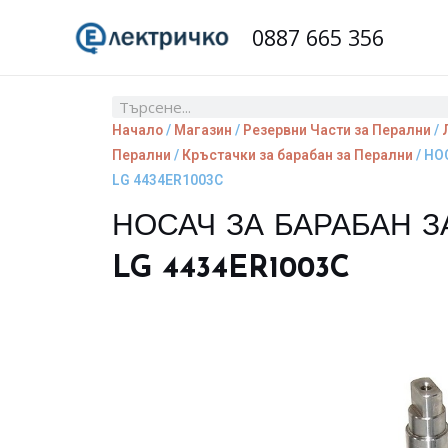
Skip
0887 665 356
to
content
Search
Начало
/
Магазин
/
Резервни Части за Перални
/
Перални
/
Кръстачки за барабан за Перални
/ НО
LG 4434ER1003C
НОСАЧ ЗА БАРАБАН З
LG 4434ER1003C