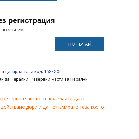
ез регистрация
и позвъним
ПОРЪЧАЙ
 и цитирай този код:
168EG00
ан за Перални
,
Резервни Части за Перални
C
 резервна част не се колебайте да се
ъдействаме дори и да не намирате това което