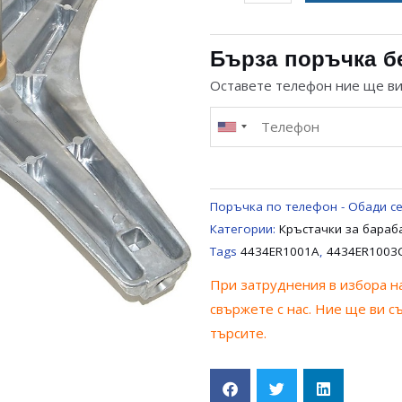
за
НОСАЧ
ЗА
Бърза поръчка б
БАРАБАН
Оставете телефон ние ще в
ЗА
ПЕРАЛНЯ
LG
4434ER1003C
Поръчка по телефон - Обади се
Категории:
Кръстачки за бараб
Tags
4434ER1001A
,
4434ER1003
При затруднения в избора на
свържете с нас. Ние ще ви с
търсите.