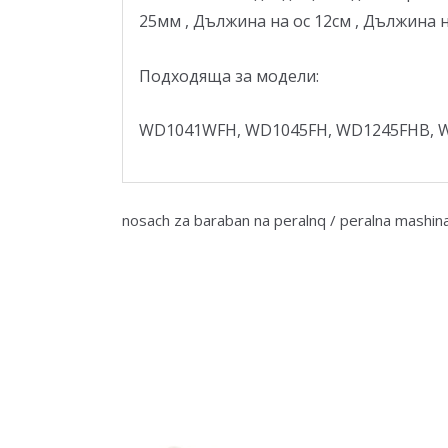
25мм , Дължина на ос 12см , Дължина на
Подходяща за модели:
WD1041WFH, WD1045FH, WD1245FHB, 
nosach za baraban na peralnq / peralna mashin