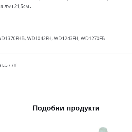
 лъч 21,5см .
WD1370FHB, WD1042FH, WD1243FH, WD1270FB
a LG / ЛГ
Подобни продукти