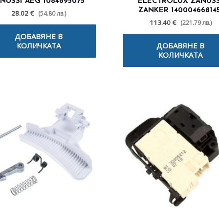
NUSSI AEG 1084895075
ELECTROLUX ZANUSS
ZANKER 14000466814
28.02 €
(54.80 лв.)
113.40 €
(221.79 лв.)
ДОБАВЯНЕ В
КОЛИЧКАТА
ДОБАВЯНЕ В
КОЛИЧКАТА