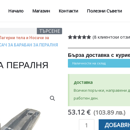
Начало
Магазин
Контакти
Полезни Съвети
ТЪРСЕНЕ
(
8
клиентски отзи
Лагерни тела и Носачи за
Оценен
8
5.00
САЧ ЗА БАРАБАН ЗА ПЕРАЛНЯ
от 5,
базирано на
Бърза доставка с кури
потребителски
оценки
Наличности на склад
А ПЕРАЛНЯ
доставка
Всички поръчки, направени до
работен ден.
53.12 €
(103.89 лв.)
количество
ДОБАВЯН