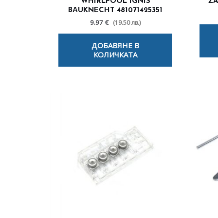
WHIRLPOOL IGNIS
ZA
BАUKNECHT 481071425351
9.97 €
(19.50 лв.)
ДОБАВЯНЕ В
КОЛИЧКАТА