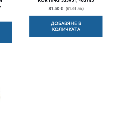
I
KORTING 333931, 465725
5
31.50 €
(61.61 лв.)
ДОБАВЯНЕ В
КОЛИЧКАТА