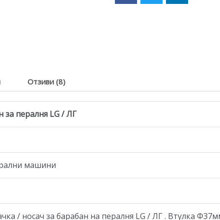
я
Отзиви (8)
 за пералня LG / ЛГ
перални машини
а / носач за барабан на пералня LG / ЛГ . Втулка Ф37мм