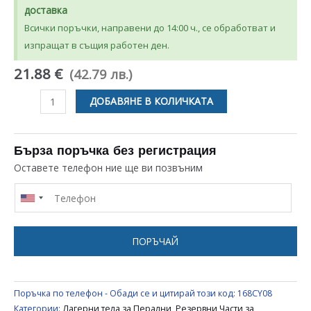
доставка
Всички поръчки, направени до 14:00 ч., се обработват и
изпращат в същия работен ден.
21.88 €
(42.79 лв.)
количество
ДОБАВЯНЕ В КОЛИЧКАТА
за
НОСАЧ
ЗА
Бърза поръчка без регистрация
ПЕРАЛНЯ
Оставете телефон ние ще ви позвъним
CANDY
/
ZEROWATT
80000516
ПОРЪЧАЙ
Поръчка по телефон - Обади се и цитирай този код:
168CY08
Категории:
Лагерни тела за Перални
,
Резервни Части за