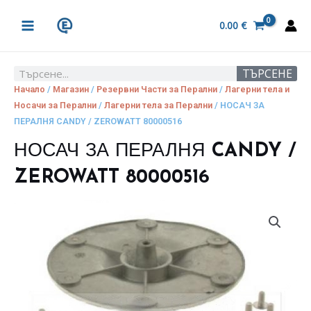
Skip
MAIN
to
0.00
€
MENU
content
ТЪРСЕНЕ
Search
Начало
/
Магазин
/
Резервни Части за Перални
/
Лагерни тела и
Носачи за Перални
/
Лагерни тела за Перални
/ НОСАЧ ЗА
ПЕРАЛНЯ CANDY / ZEROWATT 80000516
НОСАЧ ЗА ПЕРАЛНЯ CANDY /
ZEROWATT 80000516