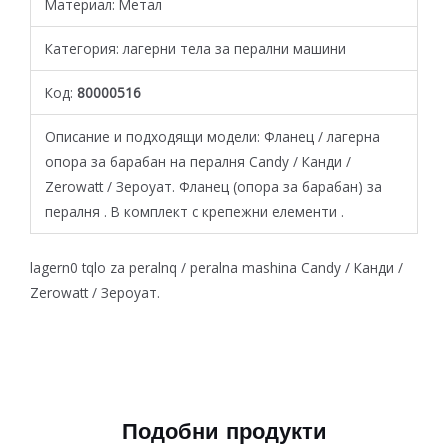
Материал: Метал
Категория: лагерни тела за перални машини
Код:
80000516
Описание и подходящи модели: Фланeц / лагерна
опора за барабан на пералня Candy / Канди /
Zerowatt / Зероуат. Фланец (опора за барабан) за
пералня . В комплект с крепежни елементи .
lagern0 tqlo za peralnq / peralna mashina Candy / Канди /
Zerowatt / Зероуат.
Подобни продукти