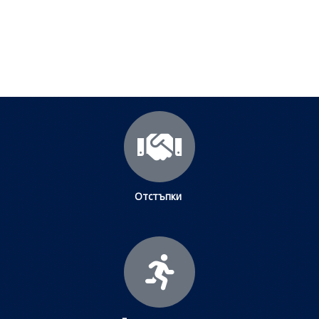
научите повече.
Щракнете тук
Отстъпки