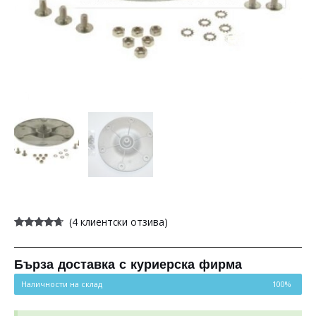
(
4
клиентски отзива)
Оценен
4
4.50
от 5,
базирано
на
Бърза доставка с куриерска фирма
потребителски
оценки
Наличности на склад
100%