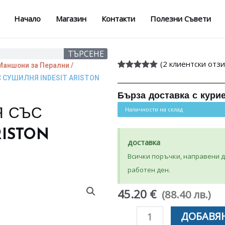
Начало
Магазин
Контакти
Полезни Съвети
ТЪРСЕНЕ
(
2
клиентски отзи
Маншони за Перални /
Оценен
2
5.00
 СУШИЛНЯ INDESIT ARISTON
от 5,
базирано на
Бърза доставка с кури
потребителски
оценки
Наличности на склад
Я СЪС
RISTON
доставка
Всички поръчки, направени до
работен ден.
45.20 €
(88.40 лв.)
количество
ДОБАВЯН