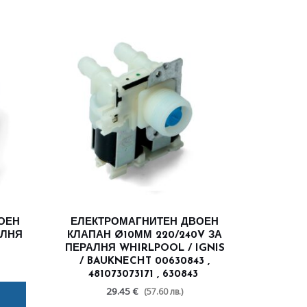
ОЕН
ЕЛЕКТРОМАГНИТЕН ДВОЕН
АЛНЯ
КЛАПАН Ø10ММ 220/240V ЗА
ПЕРАЛНЯ WHIRLPOOL / IGNIS
/ BAUKNECHT 00630843 ,
481073073171 , 630843
29.45 €
(57.60 лв.)