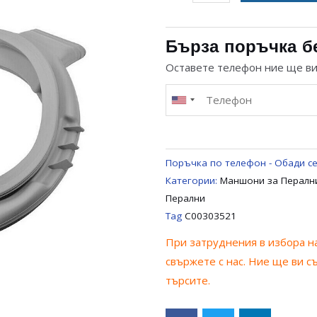
за
МАНШОН
ЗА
Бърза поръчка б
ПЕРАЛНЯ
Оставете телефон ние ще в
СЪС
СУШИЛНЯ
INDESIT
ARISTON
C00303521
Поръчка по телефон - Обади се
Категории:
Маншони за Перални
Перални
Tag
C00303521
При затруднения в избора на
свържете с нас. Ние ще ви с
търсите.