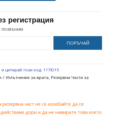
ез регистрация
и позвъним
ПОРЪЧАЙ
 и цитирай този код:
117ID15
 / Уплътнение за врата
,
Резервни Части за
 резервна част не се колебайте да се
ъдействаме дори и да не намирате това което