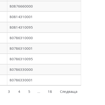
80876660000
80814310001
80814310095
80786310000
80786310001
80786310095
80786330000
80786330001
3
4
5
…
18
Следваща