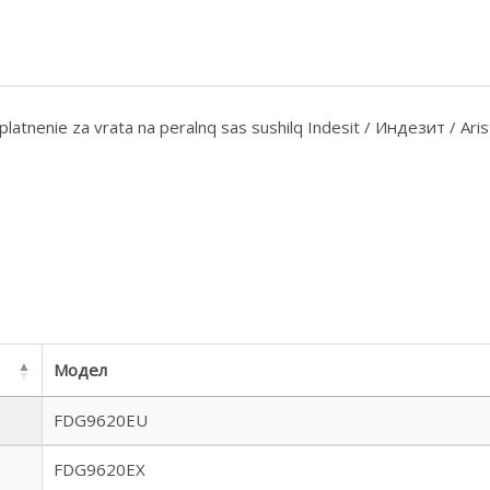
platnenie za vrata na peralnq sas sushilq Indesit / Индезит / Ari
Модел
FDG9620EU
FDG9620EX