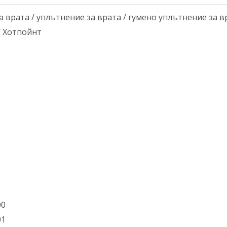
врата / уплътнение за врата / гумено уплътнение за вра
 / Хотпойнт
00
01