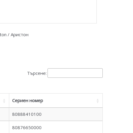
ston / Аристон
Търсене:
Сериен номер
80888410100
80876650000