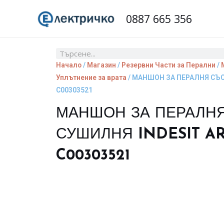
Skip
0887 665 356
to
content
Search
Начало
/
Магазин
/
Резервни Части за Перални
/
Уплътнение за врата
/ МАНШОН ЗА ПЕРАЛНЯ СЪС
C00303521
МАНШОН ЗА ПЕРАЛН
СУШИЛНЯ INDESIT A
C00303521