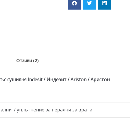
я
Отзиви (2)
с сушилня Indesit / Индезит / Ariston / Аристон
рални / уплътнение за перални за врати