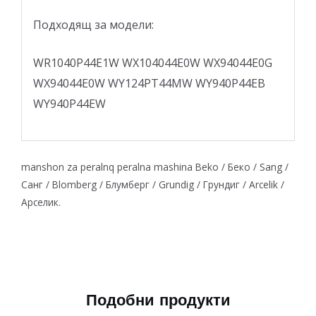
Подходящ за модели:
WR1040P44E1W WX104044E0W WX94044E0G
WX94044E0W WY124PT44MW WY940P44EB
WY940P44EW
manshon za peralnq peralna mashina Beko / Беко / Sang /
Санг / Blomberg / Блумберг / Grundig / Грундиг / Arcelik /
Арселик.
Подобни продукти