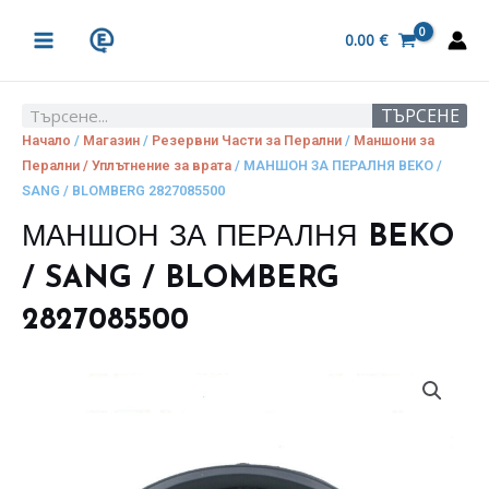
Skip
MAIN
to
0.00
€
MENU
content
ТЪРСЕНЕ
Search
Начало
/
Магазин
/
Резервни Части за Перални
/
Маншони за
Перални / Уплътнение за врата
/ МАНШОН ЗА ПЕРАЛНЯ BEKO /
SANG / BLOMBERG 2827085500
МАНШОН ЗА ПЕРАЛНЯ BEKO
/ SANG / BLOMBERG
2827085500