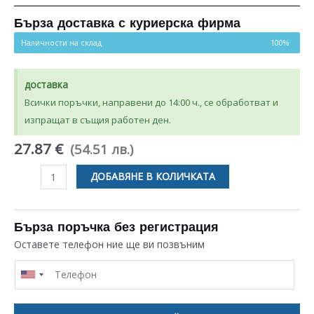
Бърза доставка с куриерска фирма
Наличности на склад
100%
доставка
Всички поръчки, направени до 14:00 ч., се обработват и
изпращат в същия работен ден.
27.87 €
(54.51 лв.)
количество
ДОБАВЯНЕ В КОЛИЧКАТА
за
МАНШОН
ЗА
Бърза поръчка без регистрация
ПЕРАЛНЯ
Оставете телефон ние ще ви позвъним
BEKO
/
SANG
/