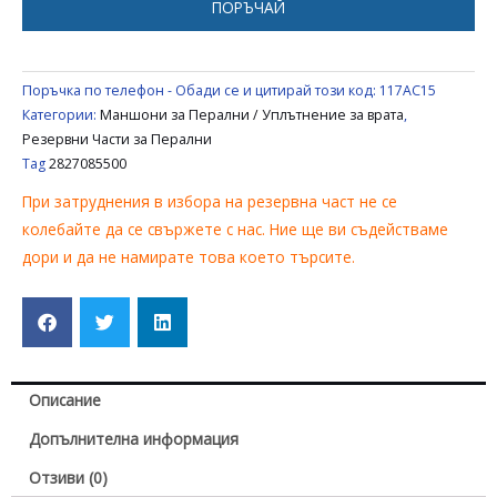
ПОРЪЧАЙ
BLOMBERG
2827085500
Поръчка по телефон - Обади се и цитирай този код:
117AC15
Категории:
Маншони за Перални / Уплътнение за врата
,
Резервни Части за Перални
Tag
2827085500
При затруднения в избора на резервна част не се
колебайте да се свържете с нас. Ние ще ви съдействаме
дори и да не намирате това което търсите.
Описание
Допълнителна информация
Отзиви (0)