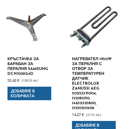
КРЪСТАЧКА ЗА
НАГРЕВАТЕЛ 1950W
БАРАБАН ЗА
ЗА ПЕРАЛНЯ С
ПЕРАЛНЯ SAMSUNG
ОТВОР ЗА
DC97001124D
ТЕМПЕРАТУРЕН
ДАТЧИК
55.42 €
(108.39 лв.)
ELECTROLUX
ZANUSSI AEG
ДОБАВЯНЕ В
50253371004,
КОЛИЧКАТА
132180710,
14632321800,
1321020206
14.27 €
(27.91 лв.)
ДОБАВЯНЕ В