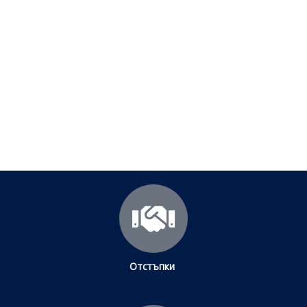
Полезни съвети - Често
срещани проблеми
Посетете страницата с полезни съвети за да
научите повече.
Щракнете тук
Отстъпки