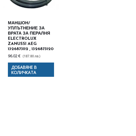
МАНШОН/
УПЛЪТНЕНИЕ ЗА
ВРАТА ЗА ПЕРАЛНЯ
ELECTROLUX
ZANUSSI AEG
1326873112 , 1326873120
96.02 €
(187.80 лв.)
ДОБАВЯНЕ В
КОЛИЧКАТА
Полезни съвети - Често
срещани проблеми
Посетете страницата с полезни съвети за да
научите повече.