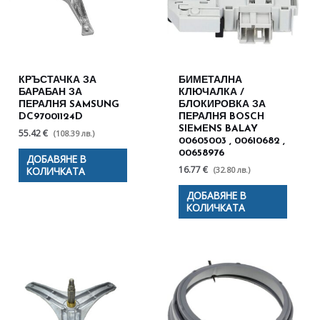
КРЪСТАЧКА ЗА
БИМЕТАЛНА
БАРАБАН ЗА
КЛЮЧАЛКА /
ПЕРАЛНЯ SAMSUNG
БЛОКИРОВКА ЗА
DC97001124D
ПЕРАЛНЯ BOSCH
SIEMENS BALAY
55.42 €
(108.39 лв.)
00605003 , 00610682 ,
00658976
ДОБАВЯНЕ В
16.77 €
(32.80 лв.)
КОЛИЧКАТА
ДОБАВЯНЕ В
КОЛИЧКАТА