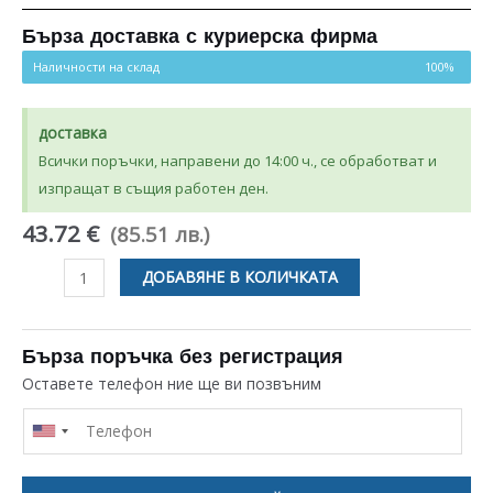
Бърза доставка с куриерска фирма
Наличности на склад
100%
доставка
Всички поръчки, направени до 14:00 ч., се обработват и
изпращат в същия работен ден.
43.72 €
(85.51 лв.)
количество
ДОБАВЯНЕ В КОЛИЧКАТА
за
МАНШОН
ЗА
Бърза поръчка без регистрация
ПЕРАЛНЯ
Оставете телефон ние ще ви позвъним
INDESIT
ARISTON
C00145112
,