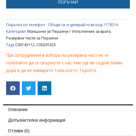
ПОРЪЧАЙ
C00291625
Поръчка по телефон - Обади се и цитирай този код:
117ID16
Категории:
Маншони за Перални / Уплътнение за врата
,
Резервни Части за Перални
Tags
C00145112
,
C00291625
При затруднения в избора на резервна част не се
колебайте да се свържете с нас. Ние ще ви съдействаме
дори и да не намирате това което търсите.
Описание
Допълнителна информация
Отзиви (0)