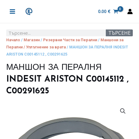
Skip
MAIN
to
0.00
€
MENU
content
ТЪРСЕНЕ
Search
Начало
/
Магазин
/
Резервни Части за Перални
/
Маншони за
Перални / Уплътнение за врата
/ МАНШОН ЗА ПЕРАЛНЯ INDESIT
ARISTON C00145112 , C00291625
МАНШОН ЗА ПЕРАЛНЯ
INDESIT ARISTON C00145112 ,
C00291625