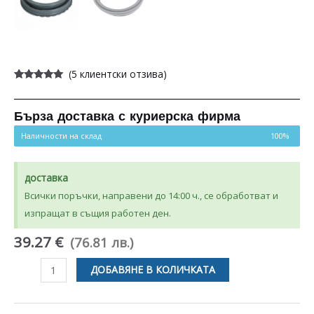
(
5
клиентски отзива)
Оценен
5
4.80
от 5,
базирано
на
Бърза доставка с куриерска фирма
потребителски
оценки
Наличности на склад
100%
доставка
Всички поръчки, направени до 14:00 ч., се обработват и
изпращат в същия работен ден.
39.27 €
(76.81 лв.)
количество
ДОБАВЯНЕ В КОЛИЧКАТА
за
МАНШОН