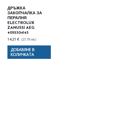
ДРЪЖКА
ЗАКОПЧАЛКА ЗА
ПЕРАЛНЯ
ELECTROLUX
ZANUSSI AEG
4055304143
14.21 €
(27.79 лв.)
ДОБАВЯНЕ В
КОЛИЧКАТА
Полезни съвети - Често
срещани проблеми
Посетете страницата с полезни съвети за да
научите повече.
Щракнете тук