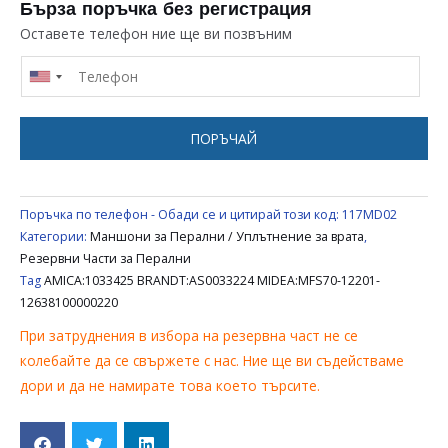
ЗА
Бърза поръчка без регистрация
ПЕРАЛНЯ
Оставете телефон ние ще ви позвъним
MIDEA
/
AMICA:1033425
/
ПОРЪЧАЙ
BRANDT:AS0033224
/
MIDEA:MFS70-
Поръчка по телефон - Обади се и цитирай този код:
117MD02
12201-
Категории:
Маншони за Перални / Уплътнение за врата
,
12638100000220
Резервни Части за Перални
Tag
AMICA:1033425 BRANDT:AS0033224 MIDEA:MFS70-12201-
12638100000220
При затруднения в избора на резервна част не се
колебайте да се свържете с нас. Ние ще ви съдействаме
дори и да не намирате това което търсите.