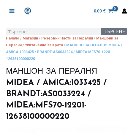
Skip
MAIN
to
0.00
€
MENU
content
ТЪРСЕНЕ
Search
Начало
/
Магазин
/
Резервни Части за Перални
/
Маншони за
Перални / Уплътнение за врата
/ МАНШОН ЗА ПЕРАЛНЯ MIDEA /
AMICA:1033425 / BRANDT:AS0033224 / MIDEA:MFS70-12201-
12638100000220
МАНШОН ЗА ПЕРАЛНЯ
MIDEA / AMICA:1033425 /
BRANDT:AS0033224 /
MIDEA:MFS70-12201-
12638100000220