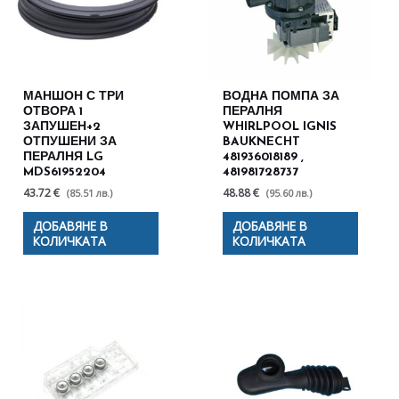
МАНШОН С ТРИ
ВОДНА ПОМПА ЗА
ОТВОРА 1
ПЕРАЛНЯ
ЗАПУШЕН+2
WHIRLPOOL IGNIS
ОТПУШЕНИ ЗА
BAUKNECHT
ПЕРАЛНЯ LG
481936018189 ,
MDS61952204
481981728737
43.72 €
48.88 €
(85.51 лв.)
(95.60 лв.)
ДОБАВЯНЕ В
ДОБАВЯНЕ В
КОЛИЧКАТА
КОЛИЧКАТА