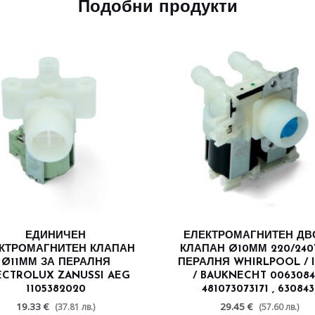
Подобни продукти
ЕДИНИЧЕН
ЕЛЕКТРОМАГНИТЕН ДВ
КТРОМАГНИТЕН КЛАПАН
КЛАПАН Ø10ММ 220/240
Ø11ММ ЗА ПЕРАЛНЯ
ПЕРАЛНЯ WHIRLPOOL / 
ECTROLUX ZANUSSI AEG
/ BAUKNECHT 00630843
1105382020
481073073171 , 63084
19.33 €
29.45 €
(37.81 лв.)
(57.60 лв.)