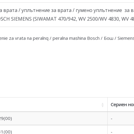
 врата / уплътнение за врата / гумено уплътнение за в
: BOSCH SIEMENS (SIWAMAT 470/942, WV 2500/WV 4830, WV 
nie za vrata na peralnq / peralna mashina Bosch / Бош / Siemens
Сериен но
9(00)
-
1(00)
-