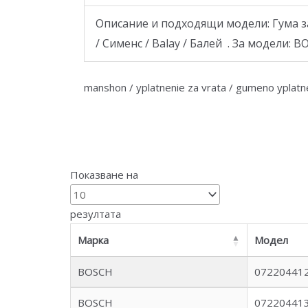
Описание и подходящи модели: Гума за
/ Сименс / Balay / Балей . За модели
manshon / yplatnenie za vrata / gumeno yplatne
Показване на
резултата
Марка
Модел
BOSCH
072204412
BOSCH
072204413