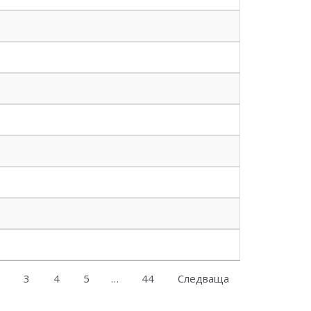
3
4
5
…
44
Следваща