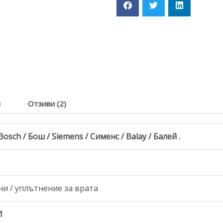
я
Отзиви (2)
ch / Бош / Siemens / Сименс / Balay / Балей .
и / уплътнение за врата
1