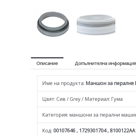
Описание
Допълнителна информаци
Име на продукта:
Маншон за пералня Bos
Цвят: Сив / Grey / Материал: Гума
Категория: маншони за перални машин
Код:
00107646 , 1729301704 , 8100122AA