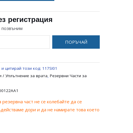
ез регистрация
и позвъним
ПОРЪЧАЙ
 и цитирай този код:
117SI01
 / Уплътнение за врата
,
Резервни Части за
00122AA1
 резервна част не се колебайте да се
ъдействаме дори и да не намирате това което