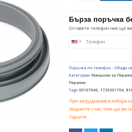
за
МАНШОН
ЗА
Бърза поръчка б
ПЕРАЛНЯ
Оставете телефон ние ще в
BOSCH
SIEMENS
BALAY
00107646,
1729301704,
Поръчка по телефон - Обади се
8100122AA1
Категории:
Маншони за Перални
Перални
Tags
00107646
,
1729301704
,
81
При затруднения в избора на
свържете с нас. Ние ще ви с
търсите.