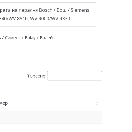
рата на пералня Bosch / Бош / Siemens
4840/WV 8510, WV 9000/WV 9330
 / Сименс / Balay / Балей .
Търсене:
мер