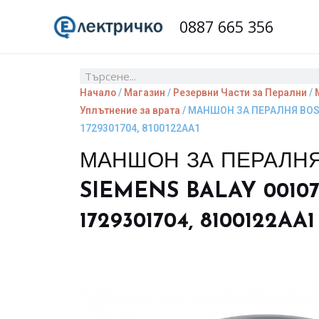
Skip
0887 665 356
to
content
Search
Начало
/
Магазин
/
Резервни Части за Перални
/
Уплътнение за врата
/ МАНШОН ЗА ПЕРАЛНЯ BOSC
1729301704, 8100122AA1
МАНШОН ЗА ПЕРАЛН
SIEMENS BALAY 00107
1729301704, 8100122AA1