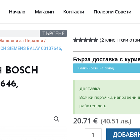
Начало
Магазин
Контакти
Полезни Съвети
ТЪРСЕНЕ
(
2
клиентски отзи
Маншони за Перални /
Оценен
2
5.00
H SIEMENS BALAY 00107646,
от 5,
базирано на
Бърза доставка с кури
потребителски
оценки
Наличности на склад
Я BOSCH
646,
доставка
Всички поръчки, направени до
работен ден.
20.71 €
(40.51 лв.)
количество
ДОБАВЯН