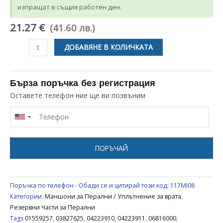
изпращат в същия работен ден.
21.27 €
(41.60 лв.)
количество
ДОБАВЯНЕ В КОЛИЧКАТА
за
МАНШОН
ЗА
Бърза поръчка без регистрация
ПЕРАЛНЯ
Оставете телефон ние ще ви позвъним
MIELE
3827625,4223910
ПОРЪЧАЙ
Поръчка по телефон - Обади се и цитирай този код:
117MI08
Категории:
Маншони за Перални / Уплътнение за врата
,
Резервни Части за Перални
Tags
01559257
,
03827625
,
04223910
,
04223911
,
06816000
,