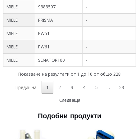
MIELE
9383507
-
MIELE
PRISMA
-
MIELE
PW51
-
MIELE
PW61
-
MIELE
SENATOR160
-
Показване на резултати от 1 до 10 от общо 228
Предишна
1
2
3
4
5
…
23
Следваща
Подобни продукти