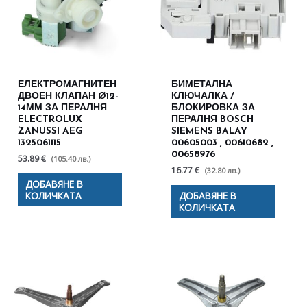
ЕЛЕКТРОМАГНИТЕН
БИМЕТАЛНА
ДВОЕН КЛАПАН Ø12-
КЛЮЧАЛКА /
14ММ ЗА ПЕРАЛНЯ
БЛОКИРОВКА ЗА
ELECTROLUX
ПЕРАЛНЯ BOSCH
ZANUSSI AEG
SIEMENS BALAY
1325061115
00605003 , 00610682 ,
00658976
53.89 €
(105.40 лв.)
16.77 €
(32.80 лв.)
ДОБАВЯНЕ В
КОЛИЧКАТА
ДОБАВЯНЕ В
КОЛИЧКАТА