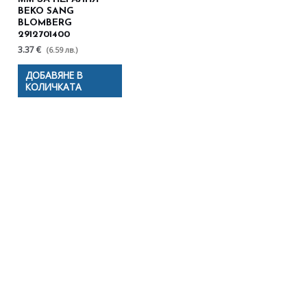
BEKO SANG
BLOMBERG
2912701400
3.37 €
(6.59 лв.)
ДОБАВЯНЕ В
КОЛИЧКАТА
Полезни съвети - Често
срещани проблеми
Посетете страницата с полезни съвети за да
научите повече.
Щракнете тук