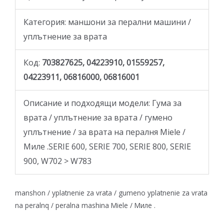
Категория: маншони за перални машини /
уплътнение за врата
Код:
703827625, 04223910, 01559257,
04223911, 06816000, 06816001
Описание и подходящи модели: Гума за
врата / уплътнение за врата / гумено
уплътнение / за врата на пералня Miele /
Миле .SERIE 600, SERIE 700, SERIE 800, SERIE
900, W702 > W783
manshon / yplatnenie za vrata / gumeno yplatnenie za vrata
na peralnq / peralna mashina Miele / Миле .