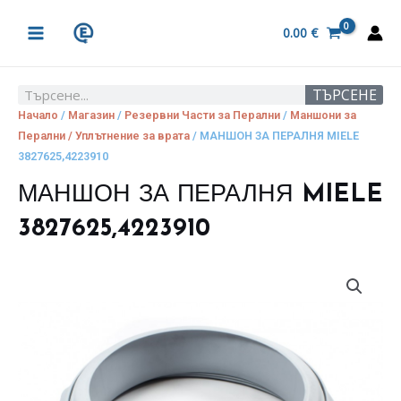
Skip
MAIN
to
0.00
€
MENU
content
ТЪРСЕНЕ
Search
Начало
/
Магазин
/
Резервни Части за Перални
/
Маншони за
Перални / Уплътнение за врата
/ МАНШОН ЗА ПЕРАЛНЯ MIELE
3827625,4223910
МАНШОН ЗА ПЕРАЛНЯ MIELE
3827625,4223910